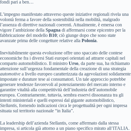
fondi pari a ben…
L’impegno manifestato attraverso queste iniziative regionali rivela una
volontà ferma a favore della sostenibilità nella mobilità, malgrado
l’assenza di direttive nazionali coerenti. Attualmente, è emersa con
vigore l’ambizione della
Spagna
di affermarsi come epicentro per la
fabbricazione del modello
B10
; ciò giunge dopo che sono state
avanzate prima delle congetture relative alla
Polonia
.
Inevitabilmente questa evoluzione offre uno spaccato delle contese
economiche fra i diversi Stati europei orientati ad attrarre capitali nel
comparto automobilistico. Il ministro
Urso
, da parte sua, ha richiamato
attenzione sull’urgenza fondamentale della creazione di una strategia
automotive
a livello europeo caratterizzata da agevolazioni solidamente
impostate e durature tese ai consumatori. Un tale approccio potrebbe
generare tendenze favorevoli al potenziamento del mercato interno e
garantire vitalità alla competitività dell’industria dell’automobile
europea. Contrariamente, tuttavia, sembra esservi dissonanza tra gli
intenti ministeriali e quelli espressi dal gigante automobilistico,
Stellantis
, fornendo indicazioni circa le progettualità per ogni impresa
situata sul territorio nazionale “in Italia”.
La leadership dell’azienda Stellantis, come affermato dalla stessa
impresa, si articola già attorno a un piano specifico mirato all’ITALIA.