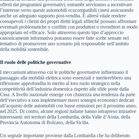
offerti dai programmi governativi; entrambi serviranno a incentivare
l’interesse verso queste automobili ecocompatibili cinesi assicurando
anche un adeguato supporto post-vendita. È altresì vitale rendere
consapevoli i clienti dei propri diritti legali affinché possano affrontare
eventuali problematiche o conflitti con produttori o rivenditori in modo
appropriato ed efficace. Solo attraverso questo tipo d’approccio
canonicamente informativo potranno essere fatte scelte sensate nel
tentativo di promuovere uno scenario più responsabile nell’ambito
della mobilità sostenibile.
Il ruolo delle politiche governative
I meccanismi attraverso cui le politiche governative influenzano il
passaggio alla mobilità elettrica sono essenziali e meriterebbero una
riflessione approfondita in merito al loro ruolo strategico nella
competitività dell’industria domestica rispetto alle sfide poste dalla
Cina. A livello nazionale emerge con chiarezza una tendenza da parte
dell’esecutivo a non implementare nuovi sostegni economici dedicati
all’acquisto delle automobili con basse emissioni per il prossimo anno,
nel 2025. Di contro, alcune regioni italiane hanno intrapreso iniziative
interessanti: nei territori della Lombardia, della Valle d’Aosta, della
Provincia Autonoma di Bolzano, della Sicilia.
Un segnale importante proviene dalla Lombardia che ha deliberato