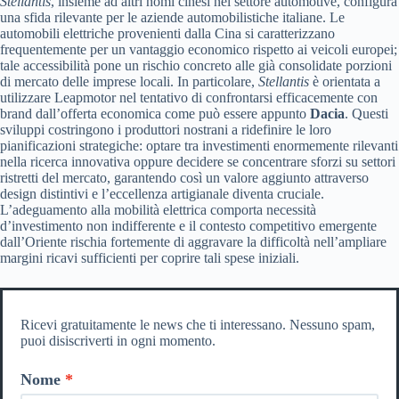
Stellantis
, insieme ad altri nomi cinesi nel settore automotive, configura
una sfida rilevante per le aziende automobilistiche italiane. Le
automobili elettriche provenienti dalla Cina si caratterizzano
frequentemente per un vantaggio economico rispetto ai veicoli europei;
tale accessibilità pone un rischio concreto alle già consolidate porzioni
di mercato delle imprese locali. In particolare,
Stellantis
è orientata a
utilizzare Leapmotor nel tentativo di confrontarsi efficacemente con
brand dall’offerta economica come può essere appunto
Dacia
. Questi
sviluppi costringono i produttori nostrani a ridefinire le loro
pianificazioni strategiche: optare tra investimenti enormemente rilevanti
nella ricerca innovativa oppure decidere se concentrare sforzi su settori
ristretti del mercato, garantendo così un valore aggiunto attraverso
design distintivi e l’eccellenza artigianale diventa cruciale.
L’adeguamento alla mobilità elettrica comporta necessità
d’investimento non indifferente e il contesto competitivo emergente
dall’Oriente rischia fortemente di aggravare la difficoltà nell’ampliare
margini ricavi sufficienti per coprire tali spese iniziali.
Ricevi gratuitamente le news che ti interessano. Nessuno spam,
puoi disiscriverti in ogni momento.
Nome