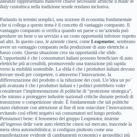
alleanze rappresentano manovre chiave necessarie affinché il
made in
Italy
custodisca nella tradizione tessile rendano inclusiva.
Parlando in termini semplici, una nozione di economia fondamentale
che si collega a questo tema è il concetto di vantaggio comparato. Il
vantaggio comparato si verifica quando un paese o un’azienda può
produrre un bene o un servizio a un costo opportunità inferiore rispetto
ad altri. In questo caso, le aziende cinesi, come
Leapmotor
, sembrano
avere un vantaggio comparato nella produzione di auto elettriche a
basso costo. Questa situazione crea sia opportunità che sfide.
L’opportunità è che i consumatori italiani possono beneficiare di auto
elettriche più accessibili, promuovendo una transizione più rapida
verso la mobilità sostenibile. La sfida è che i produttori italiani devono
trovare modi per competere, o attraverso l’innovazione, la
differenziazione del prodotto o la riduzione dei costi. Un’idea un po’
più avanzata è che i produttori italiani e i politici potrebbero voler
considerare l’implementazione di politiche di “protezione strategica”,
che mirano a proteggere industrie nazionali critiche durante periodi di
transizione o competizione sleale. È fondamentale che tali politiche
siano elaborate con attenzione al fine di non ostacolare l’innovazione,
evitando così effetti negativi sui consumatori nel lungo periodo.
Pensiamoci bene: il fenomeno del gruppo Leapmotor, insieme
all’ingresso delle varie auto elettriche cinesi sul mercato, trascende la
mera sfera automobilistica; si configura piuttosto come una
manifestazione evidente di cambiamenti economici e geopolitici più