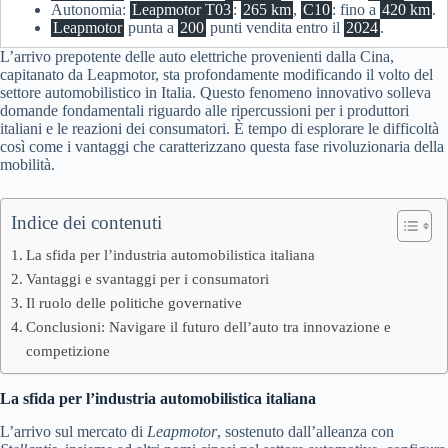
Autonomia:
Leapmotor T03
:
265 km
,
C10
: fino a
420 km
.
Leapmotor
punta a
200
punti vendita entro il
2024
.
L’arrivo prepotente delle auto elettriche provenienti dalla Cina,
capitanato da Leapmotor, sta profondamente modificando il volto del
settore automobilistico in Italia. Questo fenomeno innovativo solleva
domande fondamentali riguardo alle ripercussioni per i produttori
italiani e le reazioni dei consumatori. È tempo di esplorare le difficoltà
così come i vantaggi che caratterizzano questa fase rivoluzionaria della
mobilità.
Indice dei contenuti
La sfida per l’industria automobilistica italiana
Vantaggi e svantaggi per i consumatori
Il ruolo delle politiche governative
Conclusioni: Navigare il futuro dell’auto tra innovazione e
competizione
La sfida per l’industria automobilistica italiana
L’arrivo sul mercato di
Leapmotor
, sostenuto dall’alleanza con