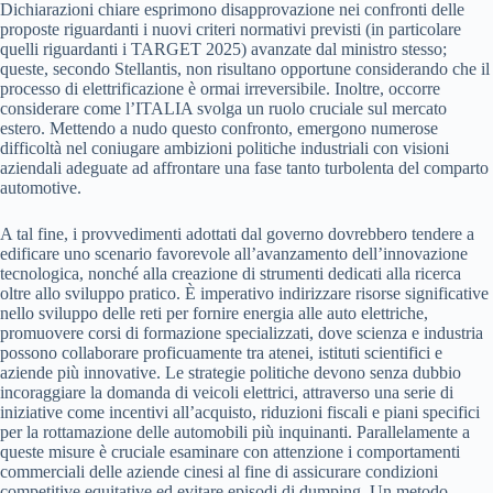
Dichiarazioni chiare esprimono disapprovazione nei confronti delle
proposte riguardanti i nuovi criteri normativi previsti (in particolare
quelli riguardanti i TARGET 2025) avanzate dal ministro stesso;
queste, secondo Stellantis, non risultano opportune considerando che il
processo di elettrificazione è ormai irreversibile. Inoltre, occorre
considerare come l’ITALIA svolga un ruolo cruciale sul mercato
estero. Mettendo a nudo questo confronto, emergono numerose
difficoltà nel coniugare ambizioni politiche industriali con visioni
aziendali adeguate ad affrontare una fase tanto turbolenta del comparto
automotive.
A tal fine, i provvedimenti adottati dal governo dovrebbero tendere a
edificare uno scenario favorevole all’avanzamento dell’innovazione
tecnologica, nonché alla creazione di strumenti dedicati alla ricerca
oltre allo sviluppo pratico. È imperativo indirizzare risorse significative
nello sviluppo delle reti per fornire energia alle auto elettriche,
promuovere corsi di formazione specializzati, dove scienza e industria
possono collaborare proficuamente tra atenei, istituti scientifici e
aziende più innovative. Le strategie politiche devono senza dubbio
incoraggiare la domanda di veicoli elettrici, attraverso una serie di
iniziative come incentivi all’acquisto, riduzioni fiscali e piani specifici
per la rottamazione delle automobili più inquinanti. Parallelamente a
queste misure è cruciale esaminare con attenzione i comportamenti
commerciali delle aziende cinesi al fine di assicurare condizioni
competitive equitative ed evitare episodi di dumping. Un metodo