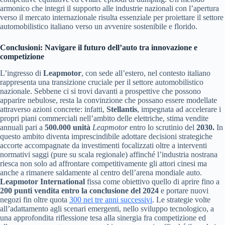
armonico che integri il supporto alle industrie nazionali con l’apertura
verso il mercato internazionale risulta essenziale per proiettare il settore
automobilistico italiano verso un avvenire sostenibile e florido.
Conclusioni: Navigare il futuro dell’auto tra innovazione e
competizione
L’ingresso di
Leapmotor
, con sede all’estero, nel contesto italiano
rappresenta una transizione cruciale per il settore automobilistico
nazionale. Sebbene ci si trovi davanti a prospettive che possono
apparire nebulose, resta la convinzione che possano essere modellate
attraverso azioni concrete: infatti,
Stellantis
, impegnata ad accelerare i
propri piani commerciali nell’ambito delle elettriche, stima vendite
annuali pari a
500.000 unità
Leapmotor
entro lo scrutinio del
2030.
In
questo ambito diventa imprescindibile adottare decisioni strategiche
accorte accompagnate da investimenti focalizzati oltre a interventi
normativi saggi (pure su scala regionale) affinché l’industria nostrana
riesca non solo ad affrontare competitivamente gli attori cinesi ma
anche a rimanere saldamente al centro dell’arena mondiale auto.
Leapmotor International
fissa come obiettivo quello di aprire fino a
200 punti vendita entro la conclusione del
2024
e portare nuovi
negozi fin oltre quota
300 nei tre anni successivi
. Le strategie volte
all’adattamento agli scenari emergenti, nello sviluppo tecnologico, a
una approfondita riflessione tesa alla sinergia fra competizione ed