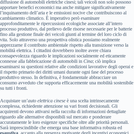
diffusione di automobili elettriche cinesi; tali veicoli non solo possono
apportare benefici economici ma anche mitigare significativamente
l’inquinamento dell’aria e le emissioni nocive che contribuiscono al
cambiamento climatico. È imperativo però esaminare
approfonditamente le ripercussioni ecologiche associate all’intero
processo produttivo, dal prelievo delle risorse necessarie per le batterie
fino alla gestione finale dei veicoli giunti al termine del loro ciclo di
vita. Solo attraverso una prospettiva olistica possiamo realmente
apprezzarne il contributo ambientale rispetto alla transizione verso la
mobilità elettrica. I cittadini dovrebbero inoltre avere chiara
consapevolezza riguardo le implicazioni socialmente ed eticamente
connesse alla fabbricazione di automobili in
Cina
; ciò implica
esaminarsi su questioni relative alle condizioni lavorative degli operai e
il rispetto primario dei diritti umani durante ogni fase del processo
produttivo stesso. In definitiva, è fondamentale abbracciare un
consumo avveduto che supporta efficacemente una mobilità sostenibile
su tutti i fronti.
Acquistare un’
auto elettrica cinese
è una scelta intrinsecamente
complessa, richiedente attenzione su vari fronti decisionali. Gli
acquirenti devono attivarsi nella raccolta di informazioni dettagliate
riguardo alle alternative disponibili sul mercato e ponderare
accuratamente le loro esigenze specifiche oltre alle priorità personali.
Sarà imprescindibile che emerga una base informativa robusta ed
esaustiva
, accanto alla presenza motivante degli incentivi economici