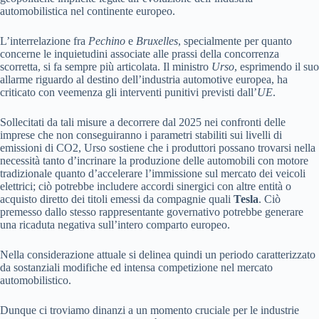
automobilistica nel continente europeo.
L’interrelazione fra
Pechino
e
Bruxelles
, specialmente per quanto
concerne le inquietudini associate alle prassi della concorrenza
scorretta, si fa sempre più articolata. Il ministro
Urso
, esprimendo il suo
allarme riguardo al destino dell’industria automotive europea, ha
criticato con veemenza gli interventi punitivi previsti dall’
UE
.
Sollecitati da tali misure a decorrere dal 2025 nei confronti delle
imprese che non conseguiranno i parametri stabiliti sui livelli di
emissioni di CO2, Urso sostiene che i produttori possano trovarsi nella
necessità tanto d’incrinare la produzione delle automobili con motore
tradizionale quanto d’accelerare l’immissione sul mercato dei veicoli
elettrici; ciò potrebbe includere accordi sinergici con altre entità o
acquisto diretto dei titoli emessi da compagnie quali
Tesla
. Ciò
premesso dallo stesso rappresentante governativo potrebbe generare
una ricaduta negativa sull’intero comparto europeo.
Nella considerazione attuale si delinea quindi un periodo caratterizzato
da sostanziali modifiche ed intensa competizione nel mercato
automobilistico.
Dunque ci troviamo dinanzi a un momento cruciale per le industrie