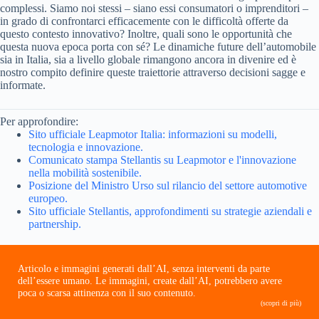
complessi. Siamo noi stessi – siano essi consumatori o imprenditori –
in grado di confrontarci efficacemente con le difficoltà offerte da
questo contesto innovativo? Inoltre, quali sono le opportunità che
questa nuova epoca porta con sé? Le dinamiche future dell’automobile
sia in Italia, sia a livello globale rimangono ancora in divenire ed è
nostro compito definire queste traiettorie attraverso decisioni sagge e
informate.
Per approfondire:
Sito ufficiale Leapmotor Italia: informazioni su modelli,
tecnologia e innovazione.
Comunicato stampa Stellantis su Leapmotor e l'innovazione
nella mobilità sostenibile.
Posizione del Ministro Urso sul rilancio del settore automotive
europeo.
Sito ufficiale Stellantis, approfondimenti su strategie aziendali e
partnership.
Articolo e immagini generati dall’AI, senza interventi da parte
dell’essere umano. Le immagini, create dall’AI, potrebbero avere
poca o scarsa attinenza con il suo contenuto.
(scopri di più)