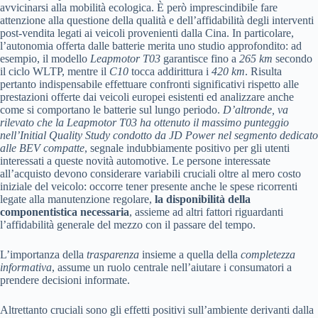
avvicinarsi alla mobilità ecologica. È però imprescindibile fare
attenzione alla questione della qualità e dell’affidabilità degli interventi
post-vendita legati ai veicoli provenienti dalla Cina. In particolare,
l’autonomia offerta dalle batterie merita uno studio approfondito: ad
esempio, il modello
Leapmotor T03
garantisce fino a
265 km
secondo
il ciclo WLTP, mentre il
C10
tocca addirittura i
420 km
. Risulta
pertanto indispensabile effettuare confronti significativi rispetto alle
prestazioni offerte dai veicoli europei esistenti ed analizzare anche
come si comportano le batterie sul lungo periodo.
D’altronde, va
rilevato che la Leapmotor T03 ha ottenuto il massimo punteggio
nell’Initial Quality Study condotto da JD Power nel segmento dedicato
alle BEV compatte
, segnale indubbiamente positivo per gli utenti
interessati a queste novità automotive. Le persone interessate
all’acquisto devono considerare variabili cruciali oltre al mero costo
iniziale del veicolo: occorre tener presente anche le spese ricorrenti
legate alla manutenzione regolare,
la disponibilità della
componentistica necessaria
, assieme ad altri fattori riguardanti
l’affidabilità generale del mezzo con il passare del tempo.
L’importanza della
trasparenza
insieme a quella della
completezza
informativa
, assume un ruolo centrale nell’aiutare i consumatori a
prendere decisioni informate.
Altrettanto cruciali sono gli effetti positivi sull’ambiente derivanti dalla