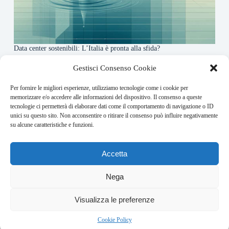
Data center sostenibili: L’Italia è pronta alla sfida?
4 Maggio 2026
Gestisci Consenso Cookie
Per fornire le migliori esperienze, utilizziamo tecnologie come i cookie per
About this website
memorizzare e/o accedere alle informazioni del dispositivo. Il consenso a queste
tecnologie ci permetterà di elaborare dati come il comportamento di navigazione o ID
Finance-Bullet.it ogni giorno trova per te le notizie più
unici su questo sito. Non acconsentire o ritirare il consenso può influire negativamente
rilevanti in ambito finanziario.
su alcune caratteristiche e funzioni.
Address:
Accetta
VIA USODIMARE 3 - 37138 - VERONA (VR)
E-Mail:
Nega
redazione@bullet-network.com
Network:
1
Visualizza le preferenze
bullet-network.com
Bullet - Dynamic Solutions Srl P.IVA 02954300238 – REA
Cookie Policy
297983 Copyright © 2026