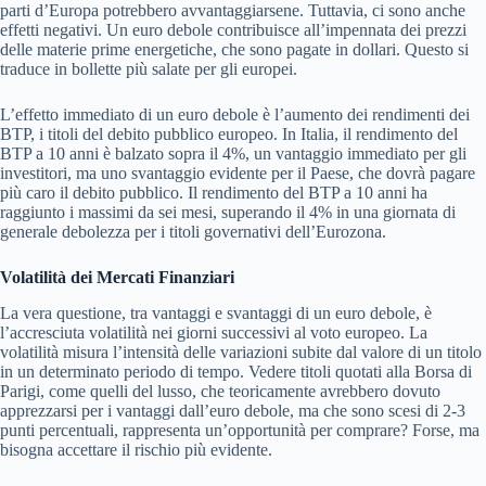
parti d’Europa potrebbero avvantaggiarsene. Tuttavia, ci sono anche
effetti negativi. Un euro debole contribuisce all’impennata dei prezzi
delle materie prime energetiche, che sono pagate in dollari. Questo si
traduce in bollette più salate per gli europei.
L’effetto immediato di un euro debole è l’aumento dei rendimenti dei
BTP, i titoli del debito pubblico europeo. In Italia, il rendimento del
BTP a 10 anni è balzato sopra il 4%, un vantaggio immediato per gli
investitori, ma uno svantaggio evidente per il Paese, che dovrà pagare
più caro il debito pubblico. Il rendimento del BTP a 10 anni ha
raggiunto i massimi da sei mesi, superando il 4% in una giornata di
generale debolezza per i titoli governativi dell’Eurozona.
Volatilità dei Mercati Finanziari
La vera questione, tra vantaggi e svantaggi di un euro debole, è
l’accresciuta volatilità nei giorni successivi al voto europeo. La
volatilità misura l’intensità delle variazioni subite dal valore di un titolo
in un determinato periodo di tempo. Vedere titoli quotati alla Borsa di
Parigi, come quelli del lusso, che teoricamente avrebbero dovuto
apprezzarsi per i vantaggi dall’euro debole, ma che sono scesi di 2-3
punti percentuali, rappresenta un’opportunità per comprare? Forse, ma
bisogna accettare il rischio più evidente.