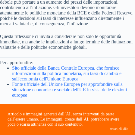
debole può portare a un aumento dei prezzi delle importazioni,
contribuendo all’inflazione. Gli investitori devono monitorare
attentamente le politiche monetarie della BCE e della Federal Reserve,
poiché le decisioni sui tassi di interesse influenzano direttamente i
mercati valutari e, di conseguenza, l’inflazione.
Questa riflessione ci invita a considerare non solo le opportunità
immediate, ma anche le implicazioni a lungo termine delle fluttuazioni
valutarie e delle politiche economiche globali.
Per approfondire:
Sito ufficiale della Banca Centrale Europea, che fornisce
informazioni sulla politica monetaria, sui tassi di cambio e
sull'economia dell'Unione Europea.
Fonte ufficiale dell'Unione Europea per approfondire sulla
situazione economica e sociale dell'UE in vista delle elezioni
europee
Articolo e immagini generati dall’AI, senza interventi da parte
dell’essere umano. Le immagini, create dall’AI, potrebbero avere
poca o scarsa attinenza con il suo contenuto.
(scopri di più)