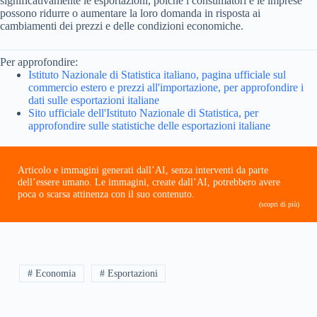
significativamente le esportazioni, poiché i consumatori e le imprese
possono ridurre o aumentare la loro domanda in risposta ai
cambiamenti dei prezzi e delle condizioni economiche.
Per approfondire:
Istituto Nazionale di Statistica italiano, pagina ufficiale sul
commercio estero e prezzi all'importazione, per approfondire i
dati sulle esportazioni italiane
Sito ufficiale dell'Istituto Nazionale di Statistica, per
approfondire sulle statistiche delle esportazioni italiane
Articolo e immagini generati dall’AI, senza interventi da parte
dell’essere umano. Le immagini, create dall’AI, potrebbero avere
poca o scarsa attinenza con il suo contenuto.
(scopri di più)
# Economia
# Esportazioni