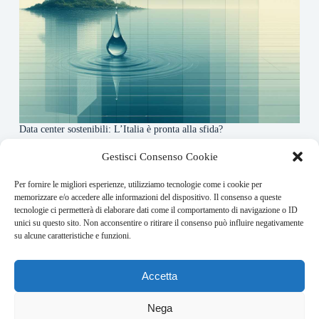
Data center sostenibili: L’Italia è pronta alla sfida?
4 Maggio 2026
Gestisci Consenso Cookie
Per fornire le migliori esperienze, utilizziamo tecnologie come i cookie per
About this website
memorizzare e/o accedere alle informazioni del dispositivo. Il consenso a queste
tecnologie ci permetterà di elaborare dati come il comportamento di navigazione o ID
Finance-Bullet.it ogni giorno trova per te le notizie più
unici su questo sito. Non acconsentire o ritirare il consenso può influire negativamente
rilevanti in ambito finanziario.
su alcune caratteristiche e funzioni.
Address:
Accetta
VIA USODIMARE 3 - 37138 - VERONA (VR)
E-Mail:
Nega
redazione@bullet-network.com