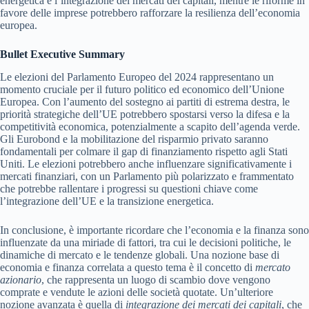
energetica e l’integrazione dei mercati dei capitali, mentre le riforme in
favore delle imprese potrebbero rafforzare la resilienza dell’economia
europea.
Bullet Executive Summary
Le elezioni del Parlamento Europeo del 2024 rappresentano un
momento cruciale per il futuro politico ed economico dell’Unione
Europea. Con l’aumento del sostegno ai partiti di estrema destra, le
priorità strategiche dell’UE potrebbero spostarsi verso la difesa e la
competitività economica, potenzialmente a scapito dell’agenda verde.
Gli Eurobond e la mobilitazione del risparmio privato saranno
fondamentali per colmare il gap di finanziamento rispetto agli Stati
Uniti. Le elezioni potrebbero anche influenzare significativamente i
mercati finanziari, con un Parlamento più polarizzato e frammentato
che potrebbe rallentare i progressi su questioni chiave come
l’integrazione dell’UE e la transizione energetica.
In conclusione, è importante ricordare che l’economia e la finanza sono
influenzate da una miriade di fattori, tra cui le decisioni politiche, le
dinamiche di mercato e le tendenze globali. Una nozione base di
economia e finanza correlata a questo tema è il concetto di
mercato
azionario
, che rappresenta un luogo di scambio dove vengono
comprate e vendute le azioni delle società quotate. Un’ulteriore
nozione avanzata è quella di
integrazione dei mercati dei capitali
, che