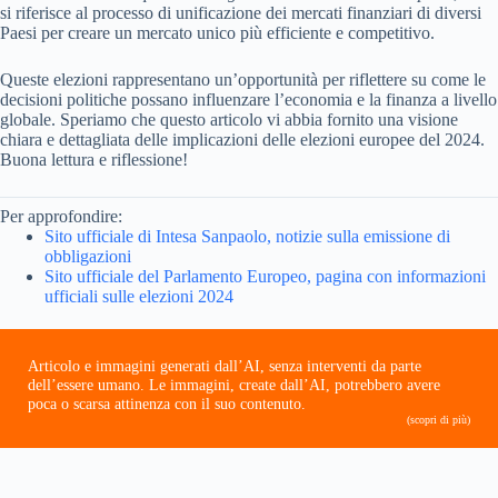
si riferisce al processo di unificazione dei mercati finanziari di diversi
Paesi per creare un mercato unico più efficiente e competitivo.
Queste elezioni rappresentano un’opportunità per riflettere su come le
decisioni politiche possano influenzare l’economia e la finanza a livello
globale. Speriamo che questo articolo vi abbia fornito una visione
chiara e dettagliata delle implicazioni delle elezioni europee del 2024.
Buona lettura e riflessione!
Per approfondire:
Sito ufficiale di Intesa Sanpaolo, notizie sulla emissione di
obbligazioni
Sito ufficiale del Parlamento Europeo, pagina con informazioni
ufficiali sulle elezioni 2024
Articolo e immagini generati dall’AI, senza interventi da parte
dell’essere umano. Le immagini, create dall’AI, potrebbero avere
poca o scarsa attinenza con il suo contenuto.
(scopri di più)