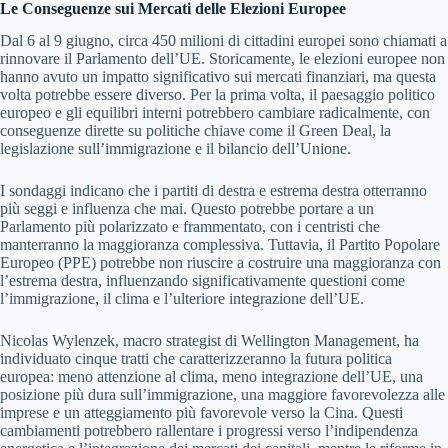
Le Conseguenze sui Mercati delle Elezioni Europee
Dal 6 al 9 giugno, circa 450 milioni di cittadini europei sono chiamati a
rinnovare il Parlamento dell’UE. Storicamente, le elezioni europee non
hanno avuto un impatto significativo sui mercati finanziari, ma questa
volta potrebbe essere diverso. Per la prima volta, il paesaggio politico
europeo e gli equilibri interni potrebbero cambiare radicalmente, con
conseguenze dirette su politiche chiave come il Green Deal, la
legislazione sull’immigrazione e il bilancio dell’Unione.
I sondaggi indicano che i partiti di destra e estrema destra otterranno
più seggi e influenza che mai. Questo potrebbe portare a un
Parlamento più polarizzato e frammentato, con i centristi che
manterranno la maggioranza complessiva. Tuttavia, il Partito Popolare
Europeo (PPE) potrebbe non riuscire a costruire una maggioranza con
l’estrema destra, influenzando significativamente questioni come
l’immigrazione, il clima e l’ulteriore integrazione dell’UE.
Nicolas Wylenzek, macro strategist di Wellington Management, ha
individuato cinque tratti che caratterizzeranno la futura politica
europea: meno attenzione al clima, meno integrazione dell’UE, una
posizione più dura sull’immigrazione, una maggiore favorevolezza alle
imprese e un atteggiamento più favorevole verso la Cina. Questi
cambiamenti potrebbero rallentare i progressi verso l’indipendenza