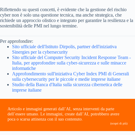
Riflettendo su questi concetti, è evidente che la gestione del rischio
cyber non è solo una questione tecnica, ma anche strategica, che
richiede un approccio olistico e integrato per garantire la resilienza e la
sostenibilità delle PMI nel lungo termine.
Per approfondire:
Sito ufficiale dell'Istituto Dirpolis, partner dell'iniziativa
Sinergies per la cybersecurity
Sito ufficiale del Computer Security Incident Response Team -
Italia, per approfondire sulla cyber-sicurezza e sulle minacce
informatiche
Approfondimento sull'iniziativa Cyber Index PMI di Generali
sulla cybersecurity per le piccole e medie imprese italiane
Studio della Banca d'Italia sulla sicurezza cibernetica delle
imprese italiane
Articolo e immagini generati dall’AI, senza interventi da parte
dell’essere umano. Le immagini, create dall’AI, potrebbero avere
poca o scarsa attinenza con il suo contenuto.
(scopri di più)