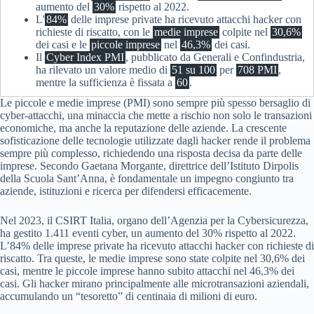
aumento del
30%
rispetto al 2022.
L'
84%
delle imprese private ha ricevuto attacchi hacker con
richieste di riscatto, con le
medie imprese
colpite nel
30,6%
dei casi e le
piccole imprese
nel
46,3%
dei casi.
Il
Cyber Index PMI
, pubblicato da Generali e Confindustria,
ha rilevato un valore medio di
51 su 100
per
708 PMI
,
mentre la sufficienza è fissata a
60
.
Le piccole e medie imprese (PMI) sono sempre più spesso bersaglio di
cyber-attacchi, una minaccia che mette a rischio non solo le transazioni
economiche, ma anche la reputazione delle aziende. La crescente
sofisticazione delle tecnologie utilizzate dagli hacker rende il problema
sempre più complesso, richiedendo una risposta decisa da parte delle
imprese. Secondo Gaetana Morgante, direttrice dell’Istituto Dirpolis
della Scuola Sant’Anna, è fondamentale un impegno congiunto tra
aziende, istituzioni e ricerca per difendersi efficacemente.
Nel 2023, il CSIRT Italia, organo dell’Agenzia per la Cybersicurezza,
ha gestito 1.411 eventi cyber, un aumento del 30% rispetto al 2022.
L’84% delle imprese private ha ricevuto attacchi hacker con richieste di
riscatto. Tra queste, le medie imprese sono state colpite nel 30,6% dei
casi, mentre le piccole imprese hanno subito attacchi nel 46,3% dei
casi. Gli hacker mirano principalmente alle microtransazioni aziendali,
accumulando un “tesoretto” di centinaia di milioni di euro.