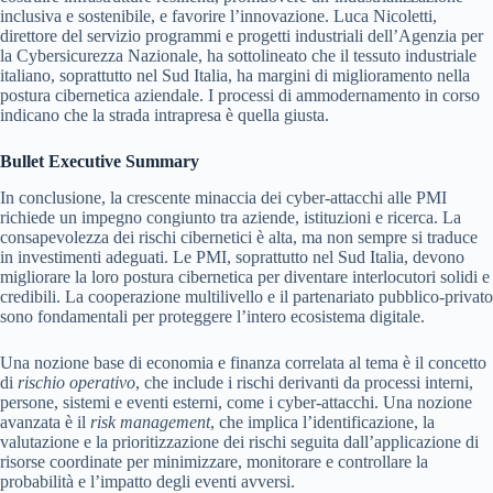
inclusiva e sostenibile, e favorire l’innovazione. Luca Nicoletti,
direttore del servizio programmi e progetti industriali dell’Agenzia per
la Cybersicurezza Nazionale, ha sottolineato che il tessuto industriale
italiano, soprattutto nel Sud Italia, ha margini di miglioramento nella
postura cibernetica aziendale. I processi di ammodernamento in corso
indicano che la strada intrapresa è quella giusta.
Bullet Executive Summary
In conclusione, la crescente minaccia dei cyber-attacchi alle PMI
richiede un impegno congiunto tra aziende, istituzioni e ricerca. La
consapevolezza dei rischi cibernetici è alta, ma non sempre si traduce
in investimenti adeguati. Le PMI, soprattutto nel Sud Italia, devono
migliorare la loro postura cibernetica per diventare interlocutori solidi e
credibili. La cooperazione multilivello e il partenariato pubblico-privato
sono fondamentali per proteggere l’intero ecosistema digitale.
Una nozione base di economia e finanza correlata al tema è il concetto
di
rischio operativo
, che include i rischi derivanti da processi interni,
persone, sistemi e eventi esterni, come i cyber-attacchi. Una nozione
avanzata è il
risk management
, che implica l’identificazione, la
valutazione e la prioritizzazione dei rischi seguita dall’applicazione di
risorse coordinate per minimizzare, monitorare e controllare la
probabilità e l’impatto degli eventi avversi.