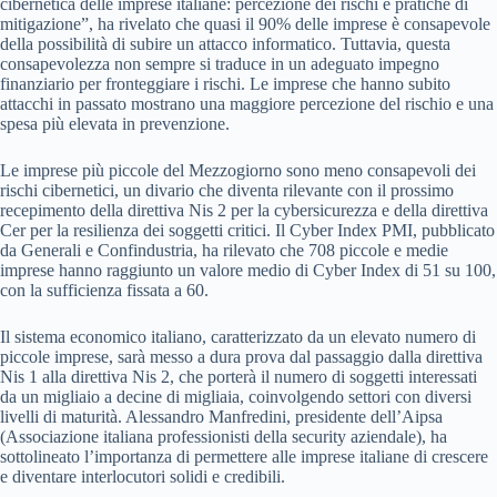
cibernetica delle imprese italiane: percezione dei rischi e pratiche di
mitigazione”, ha rivelato che quasi il 90% delle imprese è consapevole
della possibilità di subire un attacco informatico. Tuttavia, questa
consapevolezza non sempre si traduce in un adeguato impegno
finanziario per fronteggiare i rischi. Le imprese che hanno subito
attacchi in passato mostrano una maggiore percezione del rischio e una
spesa più elevata in prevenzione.
Le imprese più piccole del Mezzogiorno sono meno consapevoli dei
rischi cibernetici, un divario che diventa rilevante con il prossimo
recepimento della direttiva Nis 2 per la cybersicurezza e della direttiva
Cer per la resilienza dei soggetti critici. Il Cyber Index PMI, pubblicato
da Generali e Confindustria, ha rilevato che 708 piccole e medie
imprese hanno raggiunto un valore medio di Cyber Index di 51 su 100,
con la sufficienza fissata a 60.
Il sistema economico italiano, caratterizzato da un elevato numero di
piccole imprese, sarà messo a dura prova dal passaggio dalla direttiva
Nis 1 alla direttiva Nis 2, che porterà il numero di soggetti interessati
da un migliaio a decine di migliaia, coinvolgendo settori con diversi
livelli di maturità. Alessandro Manfredini, presidente dell’Aipsa
(Associazione italiana professionisti della security aziendale), ha
sottolineato l’importanza di permettere alle imprese italiane di crescere
e diventare interlocutori solidi e credibili.