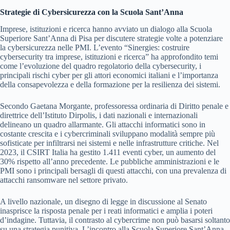
Strategie di Cybersicurezza con la Scuola Sant’Anna
Imprese, istituzioni e ricerca hanno avviato un dialogo alla Scuola
Superiore Sant’Anna di Pisa per discutere strategie volte a potenziare
la cybersicurezza nelle PMI. L’evento “Sinergies: costruire
cybersecurity tra imprese, istituzioni e ricerca” ha approfondito temi
come l’evoluzione del quadro regolatorio della cybersecurity, i
principali rischi cyber per gli attori economici italiani e l’importanza
della consapevolezza e della formazione per la resilienza dei sistemi.
Secondo Gaetana Morgante, professoressa ordinaria di Diritto penale e
direttrice dell’Istituto Dirpolis, i dati nazionali e internazionali
delineano un quadro allarmante. Gli attacchi informatici sono in
costante crescita e i cybercriminali sviluppano modalità sempre più
sofisticate per infiltrarsi nei sistemi e nelle infrastrutture critiche. Nel
2023, il CSIRT Italia ha gestito 1.411 eventi cyber, un aumento del
30% rispetto all’anno precedente. Le pubbliche amministrazioni e le
PMI sono i principali bersagli di questi attacchi, con una prevalenza di
attacchi ransomware nel settore privato.
A livello nazionale, un disegno di legge in discussione al Senato
inasprisce la risposta penale per i reati informatici e amplia i poteri
d’indagine. Tuttavia, il contrasto al cybercrime non può basarsi soltanto
su una strategia punitiva. L’incontro alla Scuola Superiore Sant’Anna