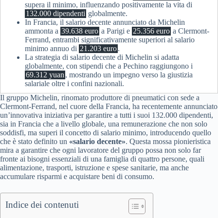
supera il minimo, influenzando positivamente la vita di
132.000 dipendenti
globalmente.
In Francia, il salario decente annunciato da Michelin
ammonta a
39.638 euro
a Parigi e
25.356 euro
a Clermont-
Ferrand, entrambi significativamente superiori al salario
minimo annuo di
21.203 euro
.
La strategia di salario decente di Michelin si adatta
globalmente, con stipendi che a Pechino raggiungono i
69.312 yuan
, mostrando un impegno verso la giustizia
salariale oltre i confini nazionali.
Il gruppo Michelin, rinomato produttore di pneumatici con sede a
Clermont-Ferrand, nel cuore della Francia, ha recentemente annunciato
un’innovativa iniziativa per garantire a tutti i suoi 132.000 dipendenti,
sia in Francia che a livello globale, una remunerazione che non solo
soddisfi, ma superi il concetto di salario minimo, introducendo quello
che è stato definito un
«salario decente»
. Questa mossa pionieristica
mira a garantire che ogni lavoratore del gruppo possa non solo far
fronte ai bisogni essenziali di una famiglia di quattro persone, quali
alimentazione, trasporti, istruzione e spese sanitarie, ma anche
accumulare risparmi e acquistare beni di consumo.
Indice dei contenuti