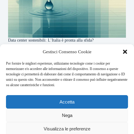
Data center sostenibili: L’Italia è pronta alla sfida?
4 Maggio 2026
Gestisci Consenso Cookie
Per fornire le migliori esperienze, utilizziamo tecnologie come i cookie per
About this website
memorizzare e/o accedere alle informazioni del dispositivo. Il consenso a queste
tecnologie ci permetterà di elaborare dati come il comportamento di navigazione o ID
Finance-Bullet.it ogni giorno trova per te le notizie più
unici su questo sito. Non acconsentire o ritirare il consenso può influire negativamente
rilevanti in ambito finanziario.
su alcune caratteristiche e funzioni.
Address:
Accetta
VIA USODIMARE 3 - 37138 - VERONA (VR)
E-Mail:
Nega
redazione@bullet-network.com
Network:
1
Visualizza le preferenze
bullet-network.com