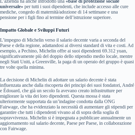
L’azienda ha anche introdotto una
«base di protezione sociale
universale»
per tutti i suoi dipendenti, che include accesso alle cure
mediche, congedo di maternità/adozione di 14 settimane e una
pensione per i figli fino al termine dell’istruzione superiore.
Impatto Globale e Sviluppi Futuri
L’impegno di Michelin verso il salario decente varia a seconda del
Paese e della regione, adattandosi ai diversi standard di vita e costi. Ad
esempio, a Pechino, Michelin offre ai suoi dipendenti 69.312 yuan,
significativamente più del doppio dello stipendio medio locale, mentre
negli Stati Uniti, a Greenville, la paga di un operaio del gruppo è quasi
tre volte quella minima.
La decisione di Michelin di adottare un salario decente è stata
influenzata anche dalla riscoperta dei principi dei suoi fondatori, André
e Édouard, che già un secolo fa avevano creato infrastrutture per
migliorare la vita dei loro dipendenti. Questa mossa è stata
ulteriormente supportata da un’indagine condotta dalla ONG
Fairwage, che ha evidenziato la necessità di aumentare gli stipendi per
garantire che tutti i dipendenti vivano al di sopra della soglia di
sopravvivenza. Michelin si è impegnata a pubblicare annualmente un
aggiornamento sul salario decente, Paese per Paese, in collaborazione
con Fairwage.