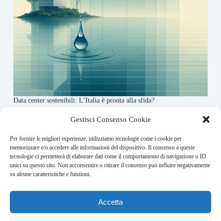
Data center sostenibili: L’Italia è pronta alla sfida?
4 Maggio 2026
Gestisci Consenso Cookie
Per fornire le migliori esperienze, utilizziamo tecnologie come i cookie per
About this website
memorizzare e/o accedere alle informazioni del dispositivo. Il consenso a queste
tecnologie ci permetterà di elaborare dati come il comportamento di navigazione o ID
Finance-Bullet.it ogni giorno trova per te le notizie più
unici su questo sito. Non acconsentire o ritirare il consenso può influire negativamente
rilevanti in ambito finanziario.
su alcune caratteristiche e funzioni.
Address:
Accetta
VIA USODIMARE 3 - 37138 - VERONA (VR)
E-Mail: