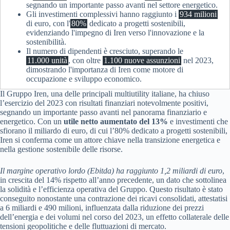
segnando un importante passo avanti nel settore energetico.
Gli investimenti complessivi hanno raggiunto i
934 milioni
di euro, con l'
80%
dedicato a progetti sostenibili,
evidenziando l'impegno di Iren verso l'innovazione e la
sostenibilità.
Il numero di dipendenti è cresciuto, superando le
11.000 unità
, con oltre
1.100 nuove assunzioni
nel 2023,
dimostrando l'importanza di Iren come motore di
occupazione e sviluppo economico.
Il Gruppo Iren, una delle principali multiutility italiane, ha chiuso
l’esercizio del 2023 con risultati finanziari notevolmente positivi,
segnando un importante passo avanti nel panorama finanziario e
energetico. Con un
utile netto aumentato del 13%
e investimenti che
sfiorano il miliardo di euro, di cui l’80% dedicato a progetti sostenibili,
Iren si conferma come un attore chiave nella transizione energetica e
nella gestione sostenibile delle risorse.
Il margine operativo lordo (Ebitda) ha raggiunto 1,2 miliardi di euro
,
in crescita del 14% rispetto all’anno precedente, un dato che sottolinea
la solidità e l’efficienza operativa del Gruppo. Questo risultato è stato
conseguito nonostante una contrazione dei ricavi consolidati, attestatisi
a 6 miliardi e 490 milioni, influenzata dalla riduzione dei prezzi
dell’energia e dei volumi nel corso del 2023, un effetto collaterale delle
tensioni geopolitiche e delle fluttuazioni di mercato.