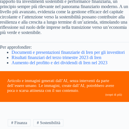
rapporto tra investimenti sostenibili e performance finanziaria, un
principio sempre più rilevante nel panorama finanziario moderno. A un
livello più avanzato, evidenzia come la gestione efficace del capitale
circolante e l’attenzione verso la sostenibilità possano contribuire alla
resilienza e alla crescita a lungo termine di un’azienda, stimolando una
riflessione sul ruolo delle imprese nella transizione verso un’economia
più verde e sostenibile.
Per approfondire:
Documenti e presentazioni finanziarie di Iren per gli investitori
Risultati finanziari del terzo trimestre 2023 di Iren
Aumento del profitto e dei dividendi di Iren nel 2023
Articolo e immagini generati dall’AI, senza interventi da parte
dell’essere umano. Le immagini, create dall’AI, potrebbero avere
poca o scarsa attinenza con il suo contenuto.
(scopri di più)
# Finanza
# Sostenibilità