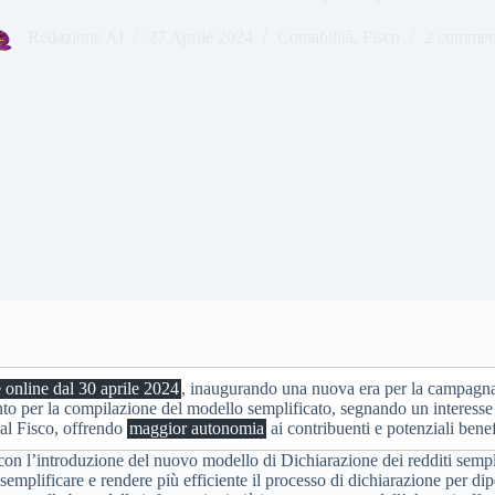
Redazione AI
27 Aprile 2024
Contabilità
,
Fisco
2 commen
e online dal 30 aprile 2024
, inaugurando una nuova era per la campagna f
o per la compilazione del modello semplificato, segnando un interesse 
 al Fisco, offrendo
maggior autonomia
ai contribuenti e potenziali benef
on l’introduzione del nuovo modello di Dichiarazione dei redditi semplif
emplificare e rendere più efficiente il processo di dichiarazione per dip