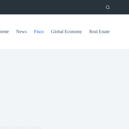
ente
News
Fisco
Global Economy
Real Estate
esta di rimborsi diretti.