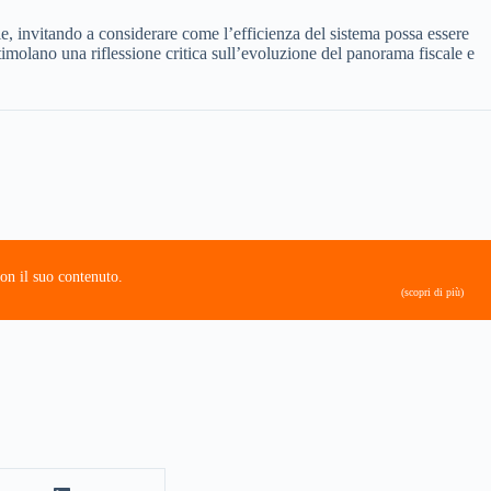
le, invitando a considerare come l’efficienza del sistema possa essere
timolano una riflessione critica sull’evoluzione del panorama fiscale e
on il suo contenuto.
(scopri di più)