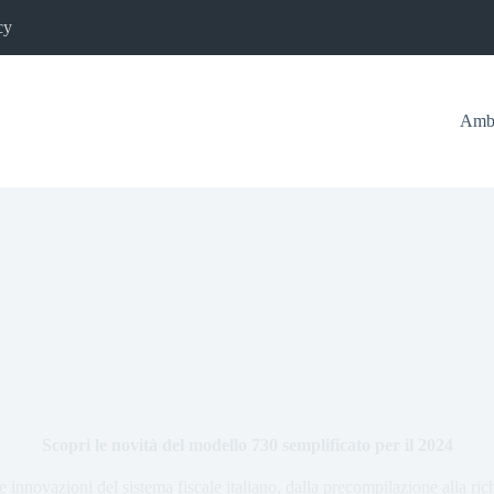
cy
Ambi
Scopri le novità del modello 730 semplificato per il 2024
innovazioni del sistema fiscale italiano, dalla precompilazione alla richi