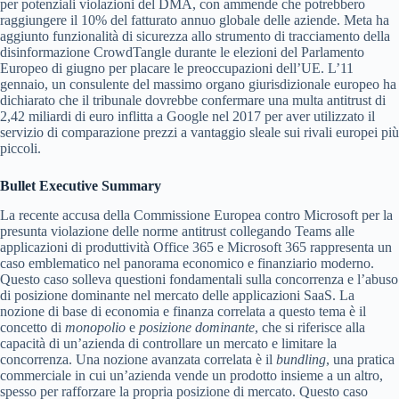
per potenziali violazioni del DMA, con ammende che potrebbero
raggiungere il 10% del fatturato annuo globale delle aziende. Meta ha
aggiunto funzionalità di sicurezza allo strumento di tracciamento della
disinformazione CrowdTangle durante le elezioni del Parlamento
Europeo di giugno per placare le preoccupazioni dell’UE. L’11
gennaio, un consulente del massimo organo giurisdizionale europeo ha
dichiarato che il tribunale dovrebbe confermare una multa antitrust di
2,42 miliardi di euro inflitta a Google nel 2017 per aver utilizzato il
servizio di comparazione prezzi a vantaggio sleale sui rivali europei più
piccoli.
Bullet Executive Summary
La recente accusa della Commissione Europea contro Microsoft per la
presunta violazione delle norme antitrust collegando Teams alle
applicazioni di produttività Office 365 e Microsoft 365 rappresenta un
caso emblematico nel panorama economico e finanziario moderno.
Questo caso solleva questioni fondamentali sulla concorrenza e l’abuso
di posizione dominante nel mercato delle applicazioni SaaS. La
nozione di base di economia e finanza correlata a questo tema è il
concetto di
monopolio
e
posizione dominante
, che si riferisce alla
capacità di un’azienda di controllare un mercato e limitare la
concorrenza. Una nozione avanzata correlata è il
bundling
, una pratica
commerciale in cui un’azienda vende un prodotto insieme a un altro,
spesso per rafforzare la propria posizione di mercato. Questo caso