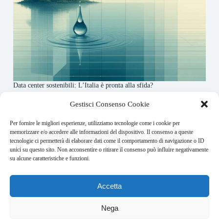
Data center sostenibili: L’Italia è pronta alla sfida?
4 Maggio 2026
Gestisci Consenso Cookie
Per fornire le migliori esperienze, utilizziamo tecnologie come i cookie per
About this website
memorizzare e/o accedere alle informazioni del dispositivo. Il consenso a queste
tecnologie ci permetterà di elaborare dati come il comportamento di navigazione o ID
Finance-Bullet.it ogni giorno trova per te le notizie più
unici su questo sito. Non acconsentire o ritirare il consenso può influire negativamente
rilevanti in ambito finanziario.
su alcune caratteristiche e funzioni.
Address:
Accetta
VIA USODIMARE 3 - 37138 - VERONA (VR)
E-Mail:
Nega
redazione@bullet-network.com