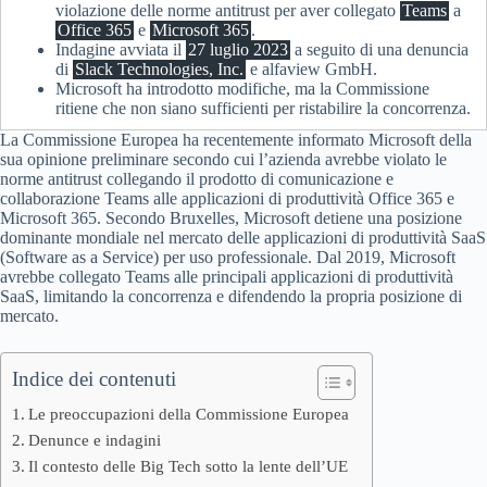
violazione delle norme antitrust per aver collegato
Teams
a
Office 365
e
Microsoft 365
.
Indagine avviata il
27 luglio 2023
a seguito di una denuncia
di
Slack Technologies, Inc.
e alfaview GmbH.
Microsoft ha introdotto modifiche, ma la Commissione
ritiene che non siano sufficienti per ristabilire la concorrenza.
La Commissione Europea ha recentemente informato Microsoft della
sua opinione preliminare secondo cui l’azienda avrebbe violato le
norme antitrust collegando il prodotto di comunicazione e
collaborazione Teams alle applicazioni di produttività Office 365 e
Microsoft 365. Secondo Bruxelles, Microsoft detiene una posizione
dominante mondiale nel mercato delle applicazioni di produttività SaaS
(Software as a Service) per uso professionale. Dal 2019, Microsoft
avrebbe collegato Teams alle principali applicazioni di produttività
SaaS, limitando la concorrenza e difendendo la propria posizione di
mercato.
Indice dei contenuti
Le preoccupazioni della Commissione Europea
Denunce e indagini
Il contesto delle Big Tech sotto la lente dell’UE