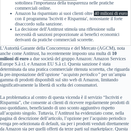
sottolinea l'importanza della trasparenza nelle pratiche
commerciali online.
Amazon ha risparmiato ai suoi clienti oltre
40 milioni di euro
con il programma 'Iscriviti e Risparmia', nonostante il forte
disaccordo sulla sanzione.
La decisione dell'Antitrust stimola una riflessione sulla
necessità di sanzioni proporzionate ai benefici economici
derivanti da pratiche commerciali scorrette.
L’Autorità Garante della Concorrenza e del Mercato (AGCM), nota
anche come Antitrust, ha recentemente imposto una multa di
10
milioni di euro
a due società del gruppo Amazon: Amazon Services
Europe S.à r.l. e Amazon EU S.à r.l. Questa sanzione è stata
determinata da una pratica commerciale ritenuta scorretta, che riguarda
la pre-impostazione dell’
opzione “acquisto periodico”
per un’ampia
gamma di prodotti disponibili sul sito web di Amazon, limitando
significativamente la libertà di scelta dei consumatori.
La problematica al centro di questa vicenda è il servizio “Iscriviti e
Risparmia”, che consente ai clienti di ricevere regolarmente prodotti di
uso quotidiano, beneficiando di uno sconto aggiuntivo rispetto
all’acquisto singolo. Tuttavia, l’Antitrust ha evidenziato come, nella
pagina di descrizione dell’articolo, l’opzione per l’acquisto periodico
venga pre-selezionata di default, sia per i prodotti venduti direttamente
da Amazon sia per quelli offerti da terze parti sul marketplace. Questa