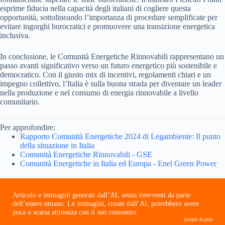
esprime fiducia nella capacità degli italiani di cogliere questa
opportunità, sottolineando l’importanza di procedure semplificate per
evitare ingorghi burocratici e promuovere una transizione energetica
inclusiva.
In conclusione, le Comunità Energetiche Rinnovabili rappresentano un
passo avanti significativo verso un futuro energetico più sostenibile e
democratico. Con il giusto mix di incentivi, regolamenti chiari e un
impegno collettivo, l’Italia è sulla buona strada per diventare un leader
nella produzione e nel consumo di energia rinnovabile a livello
comunitario.
Per approfondire:
Rapporto Comunità Energetiche 2024 di Legambiente: Il punto
della situazione in Italia
Comunità Energetiche Rinnovabili - GSE
Comunità Energetiche in Italia ed Europa - Enel Green Power
Articolo e immagini generati dall’AI, senza interventi da parte
dell’essere umano. Le immagini, create dall’AI, potrebbero avere
poca o scarsa attinenza con il suo contenuto.
(scopri di più)