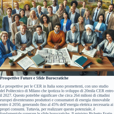
Prospettive Future e Sfide Burocratiche
Le prospettive per le CER in Italia sono promettenti, con uno studio
del Politecnico di Milano che ipotizza lo sviluppo di 20mila CER entro
il 2027. Questo potrebbe significare che circa 264 milioni di cittadini
europei diventeranno produttori e consumatori di energia rinnovabile
entro il 2050, generando fino al 45% dell’energia elettrica necessaria ai
propri consumi. Tuttavia, per realizzare questo potenziale, è
fondamentale superare le sfide burocratiche. Il ministro Pichetto Fratin