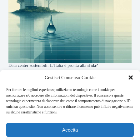
Data center sostenibili: L’Italia è pronta alla sfida?
4 Maggio 2026
Gestisci Consenso Cookie
Per fornire le migliori esperienze, utilizziamo tecnologie come i cookie per
About this website
memorizzare e/o accedere alle informazioni del dispositivo. Il consenso a queste
tecnologie ci permetterà di elaborare dati come il comportamento di navigazione o ID
Finance-Bullet.it ogni giorno trova per te le notizie più
unici su questo sito. Non acconsentire o ritirare il consenso può influire negativamente
rilevanti in ambito finanziario.
su alcune caratteristiche e funzioni.
Address:
Accetta
VIA USODIMARE 3 - 37138 - VERONA (VR)
E-Mail: