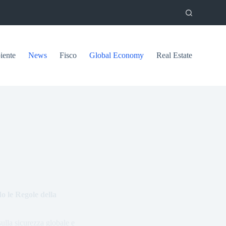
ente
News
Fisco
Global Economy
Real Estate
o le Regole della
sulla sicurezza globale e