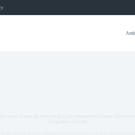
cy
Ambi
terranea: Come gli Attacchi ai Cavi Sottomarini Stanno Riscrivend
Geopolitica Globale
degli attacchi ai cavi sottomarini nel Mar Rosso e le loro ripercussioni 