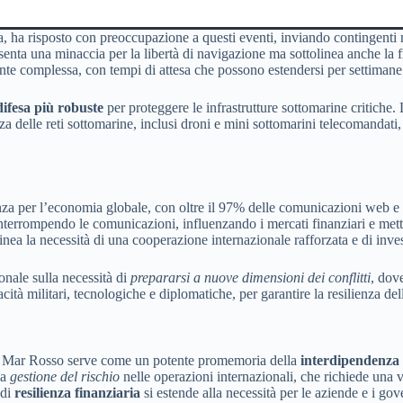
 ha risposto con preoccupazione a questi eventi, inviando contingenti mil
enta una minaccia per la libertà di navigazione ma sottolinea anche la fra
nte complessa, con tempi di attesa che possono estendersi per settimane 
difesa più robuste
per proteggere le infrastrutture sottomarine critiche
za delle reti sottomarine, inclusi droni e mini sottomarini telecomandati,
nza per l’economia globale, con oltre il 97% delle comunicazioni web e d
nterrompendo le comunicazioni, influenzando i mercati finanziari e mett
tolinea la necessità di una cooperazione internazionale rafforzata e di inv
nale sulla necessità di
prepararsi a nuove dimensioni dei conflitti
, dove
ità militari, tecnologiche e diplomatiche, per garantire la resilienza del
nel Mar Rosso serve come un potente promemoria della
interdipendenza
la
gestione del rischio
nelle operazioni internazionali, che richiede una va
 di
resilienza finanziaria
si estende alla necessità per le aziende e i gov