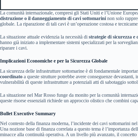
La comunità internazionale, compresi gli Stati Uniti e l’Unione Europea,
distruzione o il danneggiamento di cavi sottomarini
non solo rappres
globale. La riparazione di tali cavi è un’operazione costosa e tecnicame
La situazione attuale evidenzia la necessità di
strategie di sicurezza e 
hanno già iniziato a implementare sistemi specializzati per la sorveglian
riparare i cavi.
Implicazioni Economiche e per la Sicurezza Globale
La sicurezza delle infrastrutture sottomarine è di fondamentale importa
coordinato
a queste strutture potrebbe avere conseguenze devastanti, i
vulnerabilità di queste infrastrutture a potenziali atti di sabotaggio sot
La situazione nel Mar Rosso funge da monito per la comunità internazio
queste risorse essenziali richiede un approccio olistico che combini capac
Bullet Executive Summary
Nel contesto della finanza moderna, l’incidente dei cavi sottomarini 
Una nozione base di finanza correlata a questo tema è l’importanza del
minacce alla continuità operativa. A un livello più avanzato, il concetto