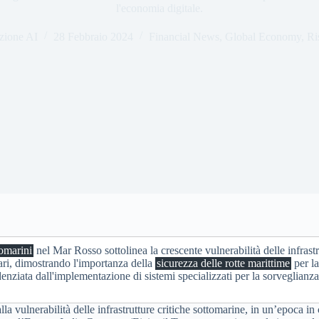
l'economia digitale.
zione AI
28 Febbraio 2024
Financial News
,
Global Economy
,
Ri
tomarini
nel Mar Rosso sottolinea la crescente vulnerabilità delle infrastru
tari, dimostrando l'importanza della
sicurezza delle rotte marittime
per la
enziata dall'implementazione di sistemi specializzati per la sorveglianza
la vulnerabilità delle infrastrutture critiche sottomarine, in un’epoca in