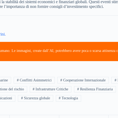
ì la stabilità dei sistemi economici e finanziari globali. Questi eventi st
are l’importanza di non fornire consigli d’investimento specifici.
ini.
e umano. Le immagini, create dall’AI, potrebbero avere poca o scarsa attinenza c
arine
# Conflitti Asimmetrici
# Cooperazione Internazionale
#
tione del rischio
# Infrastrutture Critiche
# Resilienza Finanziaria
icazioni
# Sicurezza globale
# Tecnologia