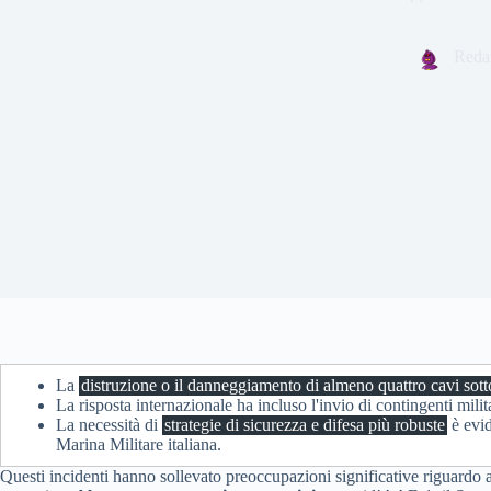
Reda
La
distruzione o il danneggiamento di almeno quattro cavi sot
La risposta internazionale ha incluso l'invio di contingenti mili
La necessità di
strategie di sicurezza e difesa più robuste
è evid
Marina Militare italiana.
Questi incidenti hanno sollevato preoccupazioni significative riguardo al