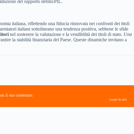
riduzione del rapporto debito/PIL.
ia italiana, riflettendo una fiducia rinnovata nei confronti dei titoli
armiatori italiani sottolineano una tendenza positiva, sebbene le sfide
itori
nel sostenere la valutazione e la vendibilità dei titoli di stato.
Una
rantire la stabilità finanziaria del Paese. Queste dinamiche invitano a
on il suo contenuto.
(scopri di più)