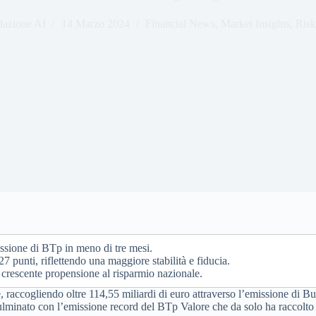
azione AI
14 Marzo 2024
Financial News
,
Market Insights
,
Risk
issione di BTp in meno di tre mesi.
7 punti, riflettendo una maggiore stabilità e fiducia.
a crescente propensione al risparmio nazionale.
le, raccogliendo oltre 114,55 miliardi di euro attraverso l’emissione di
ulminato con l’emissione record del BTp Valore che da solo ha raccolto 18