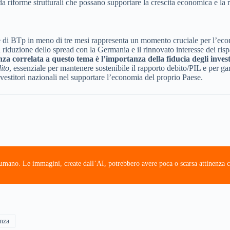
da riforme strutturali che possano supportare la crescita economica e la 
e di BTp in meno di tre mesi rappresenta un momento cruciale per l’econom
a riduzione dello spread con la Germania e il rinnovato interesse dei risp
za correlata a questo tema è l’importanza della fiducia degli invest
ito
, essenziale per mantenere sostenibile il rapporto debito/PIL e per ga
investitori nazionali nel supportare l’economia del proprio Paese.
e umano. Le immagini, create dall’AI, potrebbero avere poca o scarsa attinenza c
nza