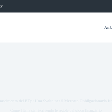
cy
Ambi
nascimento dei BTp: Una Svolta per il Mercato Obbligazionario It
Come l'Italia sta riscrivendo le regole del gioco finanziario