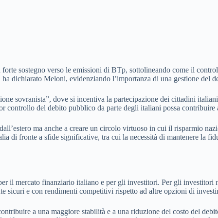
n forte sostegno verso le emissioni di BTp, sottolineando come il contro
, ha dichiarato Meloni, evidenziando l’importanza di una gestione del de
one sovranista”, dove si incentiva la partecipazione dei cittadini italian
r controllo del debito pubblico da parte degli italiani possa contribuire
all’estero ma anche a creare un circolo virtuoso in cui il risparmio nazi
 di fronte a sfide significative, tra cui la necessità di mantenere la fidu
er il mercato finanziario italiano e per gli investitori. Per gli investito
ente sicuri e con rendimenti competitivi rispetto ad altre opzioni di invest
ò contribuire a una maggiore stabilità e a una riduzione del costo del de