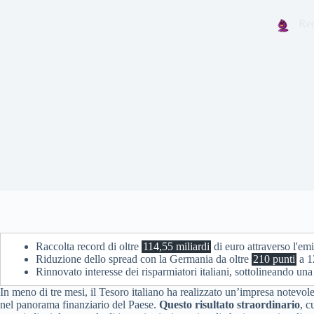
Red
Raccolta record di oltre
114,55 miliardi
di euro attraverso l'em
Riduzione dello spread con la Germania da oltre
210 punti
a 12
Rinnovato interesse dei risparmiatori italiani, sottolineando un
In meno di tre mesi, il Tesoro italiano ha realizzato un’impresa notevo
nel panorama finanziario del Paese.
Questo risultato straordinario
, c