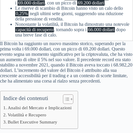
i
69.000 dollari
, con un picco di
69.200 dollari
.
Le riserve di scambio di Bitcoin hanno visto un calo dello
0,25%
negli ultimi sette giorni, suggerendo una riduzione
della pressione di vendita.
Nonostante la volatilità, il Bitcoin ha dimostrato una notevole
capacità di recupero
, tornando sopra i
66.000 dollari
dopo
una breve fase di calo.
Il Bitcoin ha raggiunto un nuovo massimo storico, superando per la
prima volta i 69.000 dollari, con un picco di 69.200 dollari. Questo
evento segna un momento significativo per la criptovaluta, che ha visto
un aumento di oltre il 5% nel suo valore. Il precedente record era stato
stabilito a novembre 2021, quando il Bitcoin aveva toccato i 68.982,20
dollari. L’incremento del valore del Bitcoin è attribuito alla sua
crescente accessibilità per il trading e a un contesto di scorte limitate,
che ha alimentato una corsa al rialzo senza precedenti.
Indice dei contenuti
Analisi del Mercato e Implicazioni
Volatilità e Recupero
Bullet Executive Summary