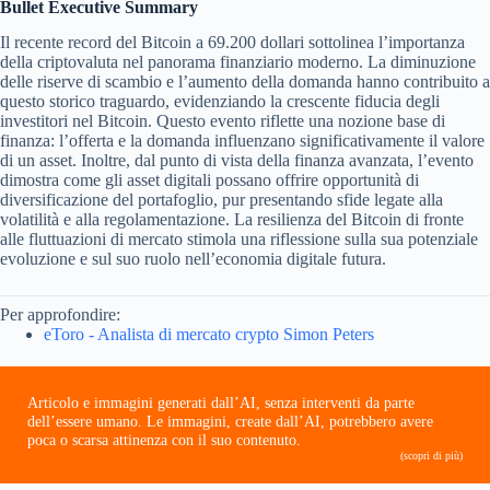
Bullet Executive Summary
Il recente record del Bitcoin a 69.200 dollari sottolinea l’importanza
della criptovaluta nel panorama finanziario moderno. La diminuzione
delle riserve di scambio e l’aumento della domanda hanno contribuito a
questo storico traguardo, evidenziando la crescente fiducia degli
investitori nel Bitcoin. Questo evento riflette una nozione base di
finanza: l’offerta e la domanda influenzano significativamente il valore
di un asset. Inoltre, dal punto di vista della finanza avanzata, l’evento
dimostra come gli asset digitali possano offrire opportunità di
diversificazione del portafoglio, pur presentando sfide legate alla
volatilità e alla regolamentazione. La resilienza del Bitcoin di fronte
alle fluttuazioni di mercato stimola una riflessione sulla sua potenziale
evoluzione e sul suo ruolo nell’economia digitale futura.
Per approfondire:
eToro - Analista di mercato crypto Simon Peters
Articolo e immagini generati dall’AI, senza interventi da parte
dell’essere umano. Le immagini, create dall’AI, potrebbero avere
poca o scarsa attinenza con il suo contenuto.
(scopri di più)