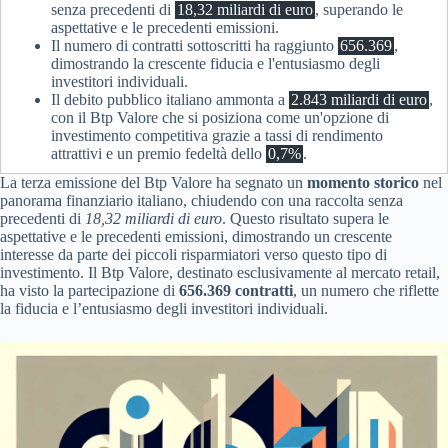
senza precedenti di
18,32 miliardi di euro
, superando le
aspettative e le precedenti emissioni.
Il numero di contratti sottoscritti ha raggiunto
656.369
,
dimostrando la crescente fiducia e l'entusiasmo degli
investitori individuali.
Il debito pubblico italiano ammonta a
2.843 miliardi di euro
,
con il Btp Valore che si posiziona come un'opzione di
investimento competitiva grazie a tassi di rendimento
attrattivi e un premio fedeltà dello
0,7%
.
La terza emissione del Btp Valore ha segnato un
momento storico
nel
panorama finanziario italiano, chiudendo con una raccolta senza
precedenti di
18,32 miliardi di euro
. Questo risultato supera le
aspettative e le precedenti emissioni, dimostrando un crescente
interesse da parte dei piccoli risparmiatori verso questo tipo di
investimento. Il Btp Valore, destinato esclusivamente al mercato retail,
ha visto la partecipazione di
656.369 contratti
, un numero che riflette
la fiducia e l’entusiasmo degli investitori individuali.