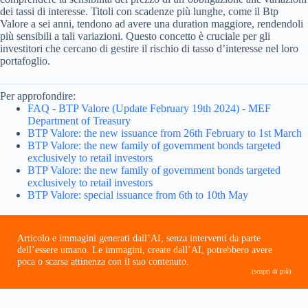
dei tassi di interesse. Titoli con scadenze più lunghe, come il Btp
Valore a sei anni, tendono ad avere una duration maggiore, rendendoli
più sensibili a tali variazioni. Questo concetto è cruciale per gli
investitori che cercano di gestire il rischio di tasso d’interesse nel loro
portafoglio.
Per approfondire:
FAQ - BTP Valore (Update February 19th 2024) - MEF
Department of Treasury
BTP Valore: the new issuance from 26th February to 1st March
BTP Valore: the new family of government bonds targeted
exclusively to retail investors
BTP Valore: the new family of government bonds targeted
exclusively to retail investors
BTP Valore: special issuance from 6th to 10th May
Articolo e immagini generati dall’AI, senza interventi da parte
dell’essere umano. Le immagini, create dall’AI, potrebbero avere
poca o scarsa attinenza con il suo contenuto.
(scopri di più)