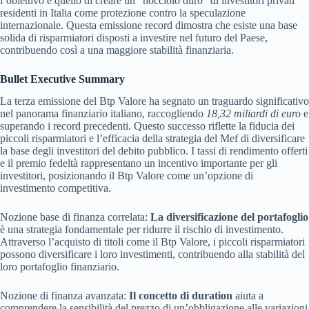
l’obiettivo è quello di creare un “nocciolo duro” di investitori privati
residenti in Italia come protezione contro la speculazione
internazionale. Questa emissione record dimostra che esiste una base
solida di risparmiatori disposti a investire nel futuro del Paese,
contribuendo così a una maggiore stabilità finanziaria.
Bullet Executive Summary
La terza emissione del Btp Valore ha segnato un traguardo significativo
nel panorama finanziario italiano, raccogliendo
18,32 miliardi di euro
e
superando i record precedenti. Questo successo riflette la fiducia dei
piccoli risparmiatori e l’efficacia della strategia del Mef di diversificare
la base degli investitori del debito pubblico. I tassi di rendimento offerti
e il premio fedeltà rappresentano un incentivo importante per gli
investitori, posizionando il Btp Valore come un’opzione di
investimento competitiva.
Nozione base di finanza correlata:
La diversificazione del portafoglio
è una strategia fondamentale per ridurre il rischio di investimento.
Attraverso l’acquisto di titoli come il Btp Valore, i piccoli risparmiatori
possono diversificare i loro investimenti, contribuendo alla stabilità del
loro portafoglio finanziario.
Nozione di finanza avanzata:
Il concetto di duration
aiuta a
comprendere la sensibilità del prezzo di un’obbligazione alle variazioni