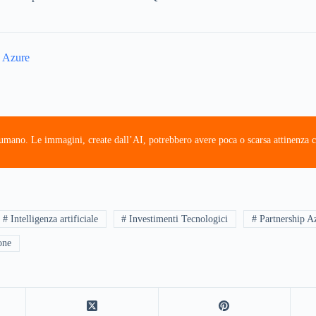
u Azure
e umano. Le immagini, create dall’AI, potrebbero avere poca o scarsa attinenza c
# Intelligenza artificiale
# Investimenti Tecnologici
# Partnership A
one