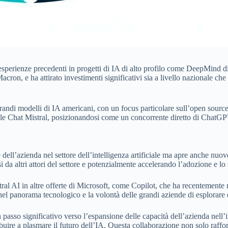
n esperienze precedenti in progetti di IA di alto profilo come DeepMin
ron, e ha attirato investimenti significativi sia a livello nazionale che
randi modelli di IA americani, con un focus particolare sull’open source e
e, le Chat Mistral, posizionandosi come un concorrente diretto di Chat
 dell’azienda nel settore dell’intelligenza artificiale ma apre anche nuo
da altri attori del settore e potenzialmente accelerando l’adozione e lo 
istral AI in altre offerte di Microsoft, come Copilot, che ha recenteme
a nel panorama tecnologico e la volontà delle grandi aziende di esplorare 
passo significativo verso l’espansione delle capacità dell’azienda nell’in
buire a plasmare il futuro dell’IA. Questa collaborazione non solo raff