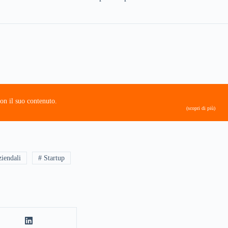
on il suo contenuto.
(scopri di più)
ziendali
# Startup