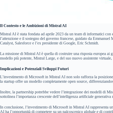
Il Contesto e le Ambizioni di Mistral AI
Mistral AI è stata fondata ad aprile 2023 da un team di informatici co
l’attenzione e il sostegno del governo francese, guidato da Emmanuel Mac
Catalyst, Salesforce e l’ex presidente di Google, Eric Schmidt.
La missione di Mistral AI è quella di costruire una risposta europea ai g
modello più potente, Mistral Large, e del suo nuovo assistente virtual
Implicazioni e Potenziali Sviluppi Futuri
L’investimento di Microsoft in Mistral AI non solo rafforza la posizione
la startup offre un modello completamente open source, differenziandosi 
Inoltre, la partnership potrebbe vedere l’integrazione dei modelli di M
sottolinea l’importanza crescente dell’intelligenza artificiale generativ
In conclusione, l’investimento di Microsoft in Mistral AI rappresenta un 
AI ha l’opportunità di competere su un palcoscenico globale e di contri