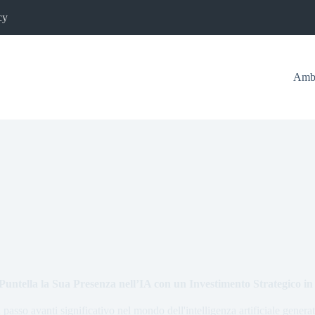
cy
Ambi
Puntella la Sua Presenza nell’IA con un Investimento Strategico in
passo avanti significativo nel mondo dell'intelligenza artificiale genera