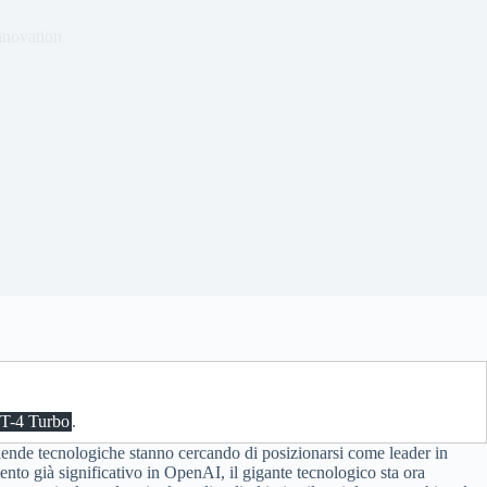
nnovation
PT-4 Turbo
.
ziende tecnologiche stanno cercando di posizionarsi come leader in
to già significativo in OpenAI, il gigante tecnologico sta ora