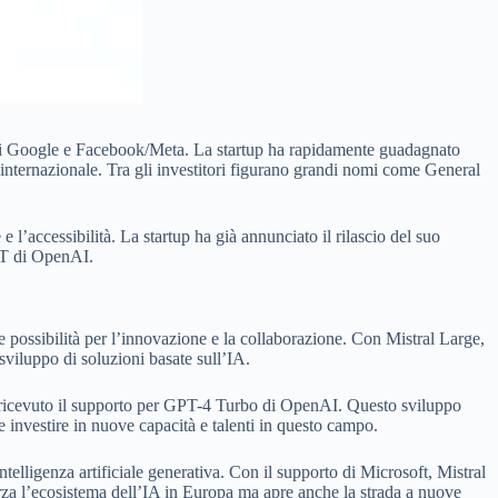
d di Google e Facebook/Meta. La startup ha rapidamente guadagnato
 internazionale. Tra gli investitori figurano grandi nomi come General
 l’accessibilità. La startup ha già annunciato il rilascio del suo
GPT di OpenAI.
ve possibilità per l’innovazione e la collaborazione. Con Mistral Large,
sviluppo di soluzioni basate sull’IA.
nte ricevuto il supporto per GPT-4 Turbo di OpenAI. Questo sviluppo
e investire in nuove capacità e talenti in questo campo.
telligenza artificiale generativa. Con il supporto di Microsoft, Mistral
orza l’ecosistema dell’IA in Europa ma apre anche la strada a nuove