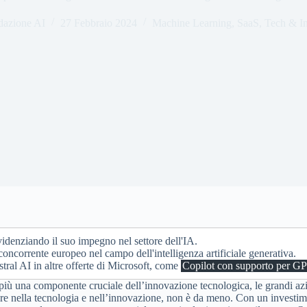
dazione AI
27 Febbraio 2024
Machine Learning
,
SaaS
,
Tech & I
denziando il suo impegno nel settore dell'IA.
concorrente europeo nel campo dell'intelligenza artificiale generativa.
tral AI in altre offerte di Microsoft, come
Copilot con supporto per G
e più una componente cruciale dell’innovazione tecnologica, le grandi a
e nella tecnologia e nell’innovazione, non è da meno. Con un investimen