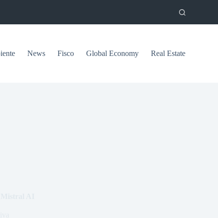
ente
News
Fisco
Global Economy
Real Estate
 Mistral AI
tiva