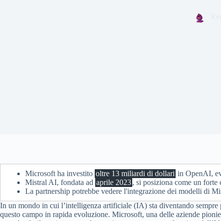
Re
Microsoft ha investito
oltre 13 miliardi di dollari
in OpenAI, evi
Mistral AI, fondata ad
aprile 2023
, si posiziona come un forte 
La partnership potrebbe vedere l'integrazione dei modelli di Mis
In un mondo in cui l’intelligenza artificiale (IA) sta diventando sempr
questo campo in rapida evoluzione. Microsoft, una delle aziende pionier