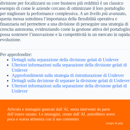
divisione per focalizzarsi su core business più redditizi è un classico
esempio di come le aziende cercano di ottimizzare il loro portafoglio
per migliorare la performance complessiva.
A un livello più avanzato
,
questa mossa sottolinea l’importanza della flessibilità operativa e
finanziaria nel permettere a una divisione di perseguire una strategia di
crescita autonoma, evidenziando come la gestione attiva del portafoglio
possa sostenere l’innovazione e la competitività in un mercato in rapida
evoluzione.
Per approfondire:
Dettagli sulla separazione della divisione gelati di Unilever
Ulteriori informazioni sulla separazione della divisione gelati di
Unilever
Approfondimenti sulla strategia di ristrutturazione di Unilever
Dettagli sulla decisione di separare la divisione gelati di Unilever
Ulteriori informazioni sulla separazione della divisione gelati di
Unilever
Articolo e immagini generati dall’AI, senza interventi da parte
dell’essere umano. Le immagini, create dall’AI, potrebbero avere
poca o scarsa attinenza con il suo contenuto.
(scopri di più)