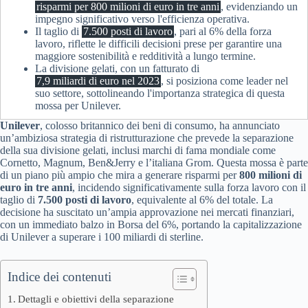
risparmi per 800 milioni di euro in tre anni
, evidenziando un
impegno significativo verso l'efficienza operativa.
Il taglio di
7.500 posti di lavoro
, pari al 6% della forza
lavoro, riflette le difficili decisioni prese per garantire una
maggiore sostenibilità e redditività a lungo termine.
La divisione gelati, con un fatturato di
7,9 miliardi di euro nel 2023
, si posiziona come leader nel
suo settore, sottolineando l'importanza strategica di questa
mossa per Unilever.
Unilever
, colosso britannico dei beni di consumo, ha annunciato
un’ambiziosa strategia di ristrutturazione che prevede la separazione
della sua divisione gelati, inclusi marchi di fama mondiale come
Cornetto, Magnum, Ben&Jerry e l’italiana Grom. Questa mossa è parte
di un piano più ampio che mira a generare risparmi per
800 milioni di
euro in tre anni
, incidendo significativamente sulla forza lavoro con il
taglio di
7.500 posti di lavoro
, equivalente al 6% del totale. La
decisione ha suscitato un’ampia approvazione nei mercati finanziari,
con un immediato balzo in Borsa del 6%, portando la capitalizzazione
di Unilever a superare i 100 miliardi di sterline.
Indice dei contenuti
Dettagli e obiettivi della separazione