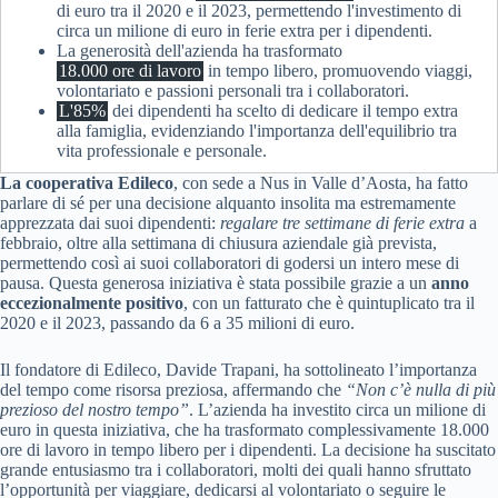
di euro tra il 2020 e il 2023, permettendo l'investimento di
circa un milione di euro in ferie extra per i dipendenti.
La generosità dell'azienda ha trasformato
18.000 ore di lavoro
in tempo libero, promuovendo viaggi,
volontariato e passioni personali tra i collaboratori.
L'85%
dei dipendenti ha scelto di dedicare il tempo extra
alla famiglia, evidenziando l'importanza dell'equilibrio tra
vita professionale e personale.
La cooperativa Edileco
, con sede a Nus in Valle d’Aosta, ha fatto
parlare di sé per una decisione alquanto insolita ma estremamente
apprezzata dai suoi dipendenti:
regalare tre settimane di ferie extra
a
febbraio, oltre alla settimana di chiusura aziendale già prevista,
permettendo così ai suoi collaboratori di godersi un intero mese di
pausa. Questa generosa iniziativa è stata possibile grazie a un
anno
eccezionalmente positivo
, con un fatturato che è quintuplicato tra il
2020 e il 2023, passando da 6 a 35 milioni di euro.
Il fondatore di Edileco, Davide Trapani, ha sottolineato l’importanza
del tempo come risorsa preziosa, affermando che
“Non c’è nulla di più
prezioso del nostro tempo”
. L’azienda ha investito circa un milione di
euro in questa iniziativa, che ha trasformato complessivamente 18.000
ore di lavoro in tempo libero per i dipendenti. La decisione ha suscitato
grande entusiasmo tra i collaboratori, molti dei quali hanno sfruttato
l’opportunità per viaggiare, dedicarsi al volontariato o seguire le