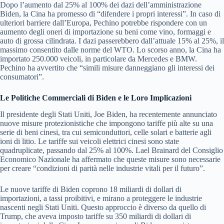
Dopo l’aumento dal 25% al 100% dei dazi dell’amministrazione
Biden, la Cina ha promesso di “difendere i propri interessi”. In caso di
ulteriori barriere dall’Europa, Pechino potrebbe rispondere con un
aumento degli oneri di importazione su beni come vino, formaggi e
auto di grossa cilindrata. I dazi passerebbero dall’attuale 15% al 25%, il
massimo consentito dalle norme del WTO. Lo scorso anno, la Cina ha
importato 250.000 veicoli, in particolare da Mercedes e BMW.
Pechino ha avvertito che “simili misure danneggiano gli interessi dei
consumatori”.
Le Politiche Commerciali di Biden e le Loro Implicazioni
Il presidente degli Stati Uniti, Joe Biden, ha recentemente annunciato
nuove misure protezionistiche che impongono tariffe più alte su una
serie di beni cinesi, tra cui semiconduttori, celle solari e batterie agli
ioni di litio. Le tariffe sui veicoli elettrici cinesi sono state
quadruplicate, passando dal 25% al 100%. Lael Brainard del Consiglio
Economico Nazionale ha affermato che queste misure sono necessarie
per creare “condizioni di parità nelle industrie vitali per il futuro”.
Le nuove tariffe di Biden coprono 18 miliardi di dollari di
importazioni, a tassi proibitivi, e mirano a proteggere le industrie
nascenti negli Stati Uniti. Questo approccio è diverso da quello di
Trump, che aveva imposto tariffe su 350 miliardi di dollari di