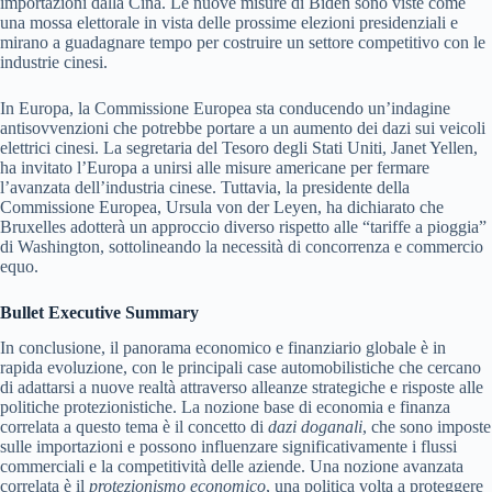
importazioni dalla Cina. Le nuove misure di Biden sono viste come
una mossa elettorale in vista delle prossime elezioni presidenziali e
mirano a guadagnare tempo per costruire un settore competitivo con le
industrie cinesi.
In Europa, la Commissione Europea sta conducendo un’indagine
antisovvenzioni che potrebbe portare a un aumento dei dazi sui veicoli
elettrici cinesi. La segretaria del Tesoro degli Stati Uniti, Janet Yellen,
ha invitato l’Europa a unirsi alle misure americane per fermare
l’avanzata dell’industria cinese. Tuttavia, la presidente della
Commissione Europea, Ursula von der Leyen, ha dichiarato che
Bruxelles adotterà un approccio diverso rispetto alle “tariffe a pioggia”
di Washington, sottolineando la necessità di concorrenza e commercio
equo.
Bullet Executive Summary
In conclusione, il panorama economico e finanziario globale è in
rapida evoluzione, con le principali case automobilistiche che cercano
di adattarsi a nuove realtà attraverso alleanze strategiche e risposte alle
politiche protezionistiche. La nozione base di economia e finanza
correlata a questo tema è il concetto di
dazi doganali
, che sono imposte
sulle importazioni e possono influenzare significativamente i flussi
commerciali e la competitività delle aziende. Una nozione avanzata
correlata è il
protezionismo economico
, una politica volta a proteggere