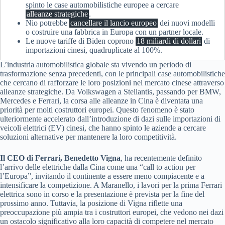
spinto le case automobilistiche europee a cercare
alleanze strategiche
.
Nio potrebbe
cancellare il lancio europeo
dei nuovi modelli
o costruire una fabbrica in Europa con un partner locale.
Le nuove tariffe di Biden coprono
18 miliardi di dollari
di
importazioni cinesi, quadruplicate al 100%.
L’industria automobilistica globale sta vivendo un periodo di
trasformazione senza precedenti, con le principali case automobilistiche
che cercano di rafforzare le loro posizioni nel mercato cinese attraverso
alleanze strategiche. Da Volkswagen a Stellantis, passando per BMW,
Mercedes e Ferrari, la corsa alle alleanze in Cina è diventata una
priorità per molti costruttori europei. Questo fenomeno è stato
ulteriormente accelerato dall’introduzione di dazi sulle importazioni di
veicoli elettrici (EV) cinesi, che hanno spinto le aziende a cercare
soluzioni alternative per mantenere la loro competitività.
Il CEO di Ferrari, Benedetto Vigna
, ha recentemente definito
l’arrivo delle elettriche dalla Cina come una “call to action per
l’Europa”, invitando il continente a essere meno compiacente e a
intensificare la competizione. A Maranello, i lavori per la prima Ferrari
elettrica sono in corso e la presentazione è prevista per la fine del
prossimo anno. Tuttavia, la posizione di Vigna riflette una
preoccupazione più ampia tra i costruttori europei, che vedono nei dazi
un ostacolo significativo alla loro capacità di competere nel mercato