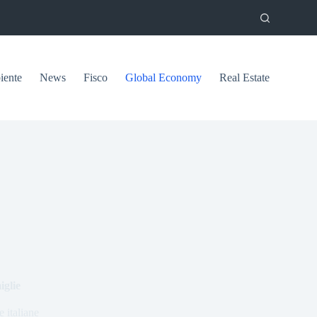
ente
News
Fisco
Global Economy
Real Estate
iglie
 italiane