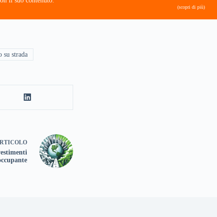
on il suo contenuto.
(scopri di più)
o su strada
RTICOLO
vestimenti
occupante