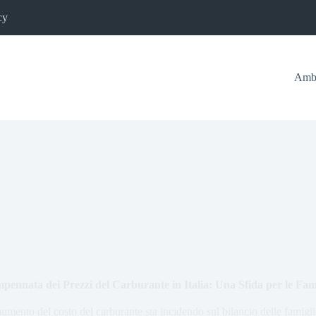
cy
Ambi
pennata dei Prezzi del Carburante in Italia: Una Sfida per le Fam
umento del costo del carburante sta incidendo sul bilancio delle famiglie