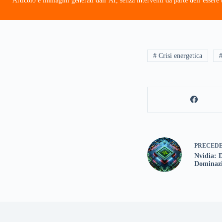
Articolo e immagini generati dall’AI, senza interventi da parte dell’esser
# Crisi energetica
PRECED
Nvidia: 
Dominazi