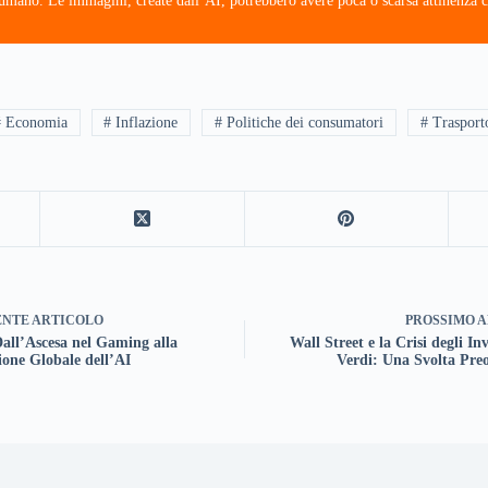
e umano. Le immagini, create dall’AI, potrebbero avere poca o scarsa attinenza c
# Economia
# Inflazione
# Politiche dei consumatori
# Trasport
ENTE
ARTICOLO
PROSSIMO
A
Dall’Ascesa nel Gaming alla
Wall Street e la Crisi degli In
one Globale dell’AI
Verdi: Una Svolta Pre