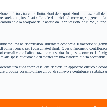
one di fattori, tra cui le fluttuazioni delle quotazioni internazionali de
che sarebbero giustificati dalle sole dinamiche di mercato, suggerendo la
carburanti e lo scorporo delle accise dall’applicazione dell’IVA, al fine d
umatori, ma ha ripercussioni sull’intera economia. Il trasporto su gomma
i e, di conseguenza, per i consumatori finali. Questo fenomeno contribuisc
ori cruciali come l’alimentazione e la sanità. In questo contesto, le fami
nte alle spese quotidiane e di mantenere uno standard di vita accettabile.
rappresenta una sfida complessa, che richiede un approccio olistico e coor
re proposte possano offrire un po’ di sollievo e contribuire a stabilizzar