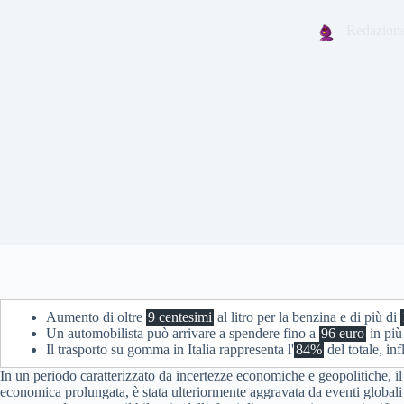
Redazion
Aumento di oltre
9 centesimi
al litro per la benzina e di più di
Un automobilista può arrivare a spendere fino a
96 euro
in più
Il trasporto su gomma in Italia rappresenta l'
84%
del totale, inf
In un periodo caratterizzato da incertezze economiche e geopolitiche, il 
economica prolungata, è stata ulteriormente aggravata da eventi globali c