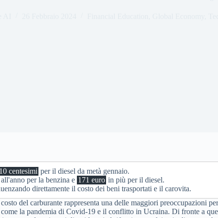
e AI
26 Febbraio 2024
Financial Education
,
Global Economy
,
Te
10 centesimi
per il diesel da metà gennaio.
 all'anno per la benzina e
171 euro
in più per il diesel.
luenzando direttamente il costo dei beni trasportati e il carovita.
costo del carburante rappresenta una delle maggiori preoccupazioni per gli
ome la pandemia di Covid-19 e il conflitto in Ucraina. Di fronte a questi