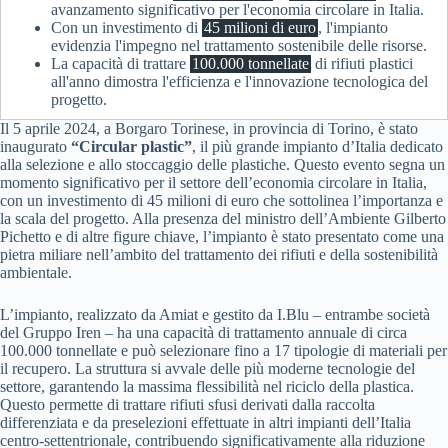
avanzamento significativo per l'economia circolare in Italia.
Con un investimento di
45 milioni di euro
, l'impianto
evidenzia l'impegno nel trattamento sostenibile delle risorse.
La capacità di trattare
100.000 tonnellate
di rifiuti plastici
all'anno dimostra l'efficienza e l'innovazione tecnologica del
progetto.
Il 5 aprile 2024, a Borgaro Torinese, in provincia di Torino, è stato
inaugurato
“Circular plastic”
, il più grande impianto d’Italia dedicato
alla selezione e allo stoccaggio delle plastiche. Questo evento segna un
momento significativo per il settore dell’economia circolare in Italia,
con un investimento di 45 milioni di euro che sottolinea l’importanza e
la scala del progetto. Alla presenza del ministro dell’Ambiente Gilberto
Pichetto e di altre figure chiave, l’impianto è stato presentato come una
pietra miliare nell’ambito del trattamento dei rifiuti e della sostenibilità
ambientale.
L’impianto, realizzato da Amiat e gestito da I.Blu – entrambe società
del Gruppo Iren – ha una capacità di trattamento annuale di circa
100.000 tonnellate e può selezionare fino a 17 tipologie di materiali per
il recupero. La struttura si avvale delle più moderne tecnologie del
settore, garantendo la massima flessibilità nel riciclo della plastica.
Questo permette di trattare rifiuti sfusi derivati dalla raccolta
differenziata e da preselezioni effettuate in altri impianti dell’Italia
centro-settentrionale, contribuendo significativamente alla riduzione