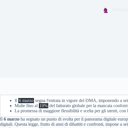
Redazio
Il
6 marzo
segna l'entrata in vigore del DMA, imponendo a sei
Multe fino al
10%
del fatturato globale per la mancata conform
La promessa di maggiore flessibilità e scelta per gli utenti, con l
Il
6 marzo
ha segnato un punto di svolta per il panorama digitale europ
digitali. Questa legge, frutto di anni di dibattiti e confronti, impone