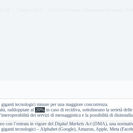
ne AI
7 Marzo 2024
Global Economy
,
Sustainable Investing
,
Tec
 giganti tecnologici misure per una maggiore concorrenza.
ità, raddoppiate al
20%
in caso di recidiva, sottolineano la serietà del
'interoperabilità dei servizi di messaggistica e la possibilità di disinstall
eo con l’entrata in vigore del
Digital Markets Act
(DMA), una normativa a
 a sei giganti tecnologici – Alphabet (Google), Amazon, Apple, Meta (Fa