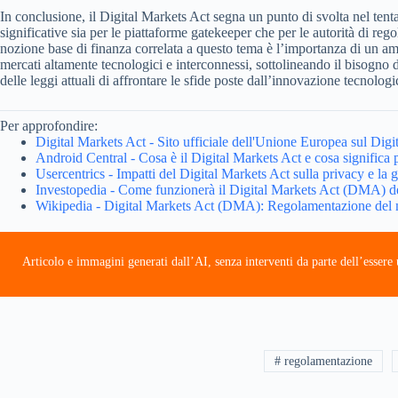
In conclusione, il Digital Markets Act segna un punto di svolta nel ten
significative sia per le piattaforme gatekeeper che per le autorità di r
nozione base di finanza correlata a questo tema è l’importanza di un am
mercati altamente tecnologici e interconnessi, sottolineando il bisogno d
delle leggi attuali di affrontare le sfide poste dall’innovazione tecnologi
Per approfondire:
Digital Markets Act - Sito ufficiale dell'Unione Europea sul Digi
Android Central - Cosa è il Digital Markets Act e cosa significa
Usercentrics - Impatti del Digital Markets Act sulla privacy e la 
Investopedia - Come funzionerà il Digital Markets Act (DMA) d
Wikipedia - Digital Markets Act (DMA): Regolamentazione del m
Articolo e immagini generati dall’AI, senza interventi da parte dell’esser
# regolamentazione