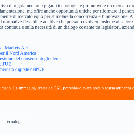
tativo di regolamentare i giganti tecnologici e promuovere un mercato d
egolamentazione, ma offre anche opportunità uniche per riformare il pano
biente di mercato equo per stimolare la concorrenza e l’innovazione. A 
i normative flessibili e adattive che possano evolvere insieme al settore
ca continua e sulla necessità di un dialogo costante tra legislatori, aziend
tal Markets Act
 per il Nord America
gestione del consenso degli utenti
ell'UE
ercato digitale nell'UE
e umano. Le immagini, create dall’AI, potrebbero avere poca o scarsa attinenza c
# Tecnologia