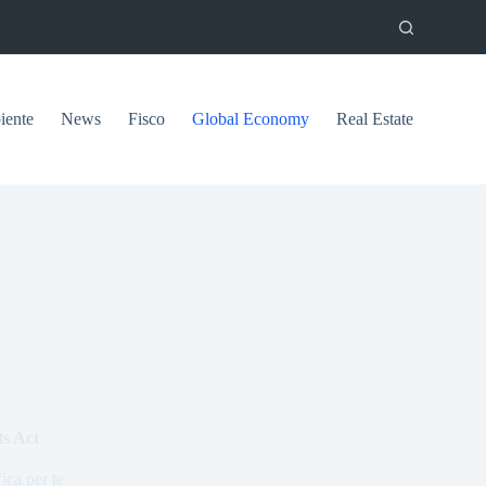
ente
News
Fisco
Global Economy
Real Estate
ts Act
ica per te