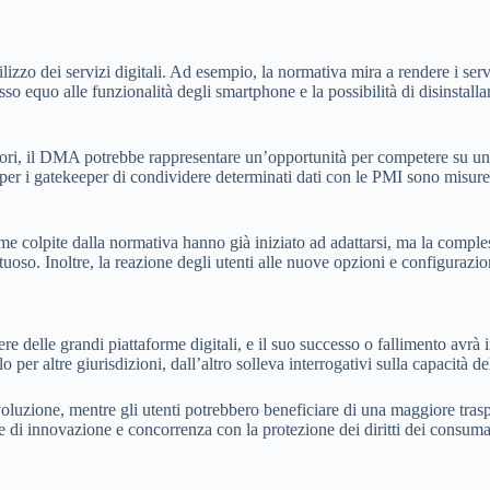
ilizzo dei servizi digitali. Ad esempio, la normativa mira a rendere i serv
so equo alle funzionalità degli smartphone e la possibilità di disinstalla
inori, il DMA potrebbe rappresentare un’opportunità per competere su un 
ligo per i gatekeeper di condividere determinati dati con le PMI sono misu
 colpite dalla normativa hanno già iniziato ad adattarsi, ma la complessi
uoso. Inoltre, la reazione degli utenti alle nuove opzioni e configurazi
 delle grandi piattaforme digitali, e il suo successo o fallimento avrà 
 per altre giurisdizioni, dall’altro solleva interrogativi sulla capacità d
zione, mentre gli utenti potrebbero beneficiare di una maggiore traspare
 di innovazione e concorrenza con la protezione dei diritti dei consuma