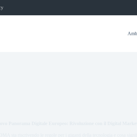
cy
Ambi
ovo Panorama Digitale Europeo: Rivoluzione con il Digital Marke
MA sta riscrivendo le regole per i giganti della tecnologia e cosa signif