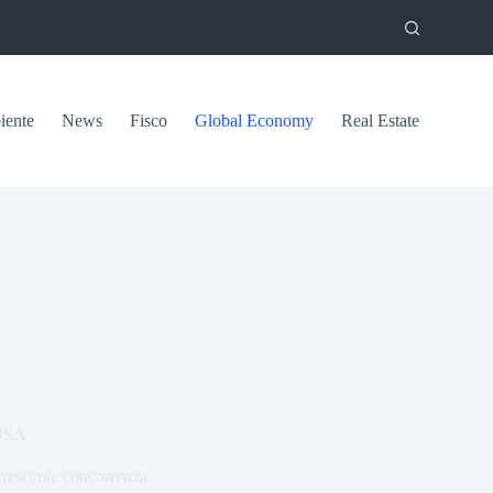
ente
News
Fisco
Global Economy
Real Estate
 USA
 crescente concorrenza