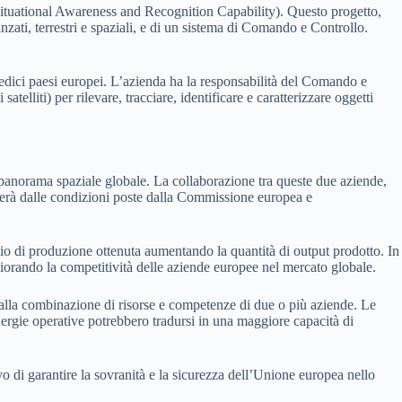
Situational Awareness and Recognition Capability). Questo progetto,
nzati, terrestri e spaziali, e di un sistema di Comando e Controllo.
redici paesi europei. L’azienda ha la responsabilità del Comando e
atelliti) per rilevare, tracciare, identificare e caratterizzare oggetti
l panorama spaziale globale. La collaborazione tra queste due aziende,
derà dalle condizioni poste dalla Commissione europea e
edio di produzione ottenuta aumentando la quantità di output prodotto. In
gliorando la competitività delle aziende europee nel mercato globale.
i dalla combinazione di risorse e competenze di due o più aziende. Le
nergie operative potrebbero tradursi in una maggiore capacità di
 di garantire la sovranità e la sicurezza dell’Unione europea nello