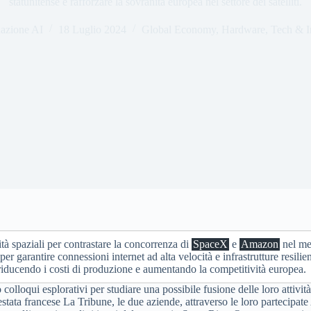
statunitense e rafforzare la sovranità europea nel settore dei satelliti.
azione AI
18 Luglio 2024
Global Economy
,
Hardware
,
Tech & I
ità spaziali per contrastare la concorrenza di
SpaceX
e
Amazon
nel mer
per garantire connessioni internet ad alta velocità e infrastrutture resilie
 riducendo i costi di produzione e aumentando la competitività europea.
 colloqui esplorativi per studiare una possibile fusione delle loro attivi
 testata francese La Tribune, le due aziende, attraverso le loro parteci