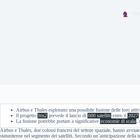
Red
Airbus e Thales esplorano una possibile fusione delle loro attiv
Il progetto
Iris2
prevede il lancio di
600 satelliti
entro il
2027
La fusione potrebbe portare a significative
economie di scala
,
Airbus e Thales, due colossi francesi del settore spaziale, hanno avviato
statunitense nel segmento dei satelliti. Secondo un’anticipazione della