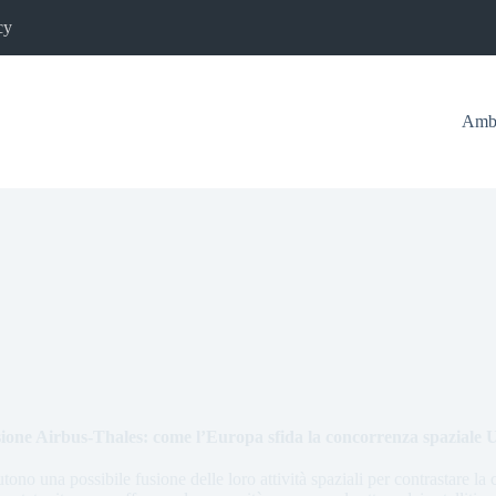
cy
Ambi
ione Airbus-Thales: come l’Europa sfida la concorrenza spaziale
tono una possibile fusione delle loro attività spaziali per contrastare la