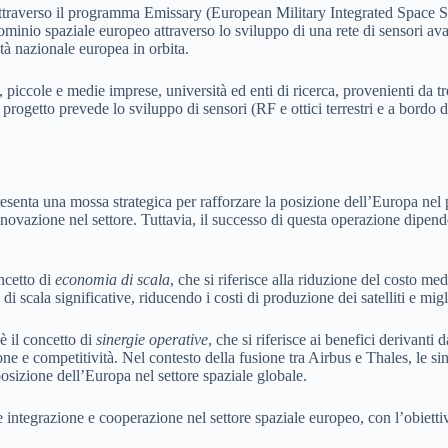
 attraverso il programma Emissary (European Military Integrated Space 
ominio spaziale europeo attraverso lo sviluppo di una rete di sensori ava
tà nazionale europea in orbita.
piccole e medie imprese, università ed enti di ricerca, provenienti da t
 progetto prevede lo sviluppo di sensori (RF e ottici terrestri e a bordo di s
ppresenta una mossa strategica per rafforzare la posizione dell’Europa ne
novazione nel settore. Tuttavia, il successo di questa operazione dipen
ncetto di
economia di scala
, che si riferisce alla riduzione del costo m
i scala significative, riducendo i costi di produzione dei satelliti e mi
 il concetto di
sinergie operative
, che si riferisce ai benefici derivant
e e competitività. Nel contesto della fusione tra Airbus e Thales, le si
osizione dell’Europa nel settore spaziale globale.
tegrazione e cooperazione nel settore spaziale europeo, con l’obiettivo