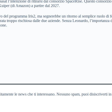
spasat l’intenzione di ritirarsi dal consorzio SpaceRise. Questo consorzi
Kuiper (di Amazon) a partire dal 2027.
o del programma Iris2, ma segnerebbe un ritorno al semplice ruolo di forn
rata troppo rischiosa dalle due aziende. Senza Leonardo, l’importanza di 
ione.
itamente le news che ti interessano. Nessuno spam, puoi disiscriverti in