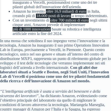
inaugurato a Vercelli, posizionandosi come uno dei tre
pilastri globali dell'innovazione dell'azienda.
Amazon ha investito
oltre 16,9 miliardi di euro
in Italia,
creando più di
18.000 posti di lavoro
a tempo indeterminato.
Con un investimento di
oltre 700 milioni di euro
negli ultimi
cinque anni, Amazon prevede di implementare
più di 1000 innovazioni
basate su robotica e intelligenza
artificiale entro la fine del 2024.
In una mossa che sottolinea il suo impegno verso l’innovazione e la
tecnologia, Amazon ha inaugurato il suo primo Operations Innovation
Lab in Europa, precisamente a Vercelli, in Piemonte. Questo centro
tecnologico, unico nel suo genere e situato all’interno del centro di
distribuzione MXP3, rappresenta un punto di riferimento globale per lo
sviluppo e il test delle tecnologie che verranno implementate nei siti
logistici dell’azienda a livello internazionale.
Con gli altri due
laboratori situati a Seattle e Boston, negli Stati Uniti, l’Innovation
Lab di Vercelli si posiziona come uno dei tre pilastri fondamentali
della ricerca e dell’innovazione di Amazon nel mondo.
“L’intelligenza artificiale è usata a servizio del benessere e della
sicurezza dei lavoratori”
, ha dichiarato Amazon, evidenziando come
l’obiettivo principale del laboratorio sia quello di migliorare le
condizioni di lavoro attraverso la tecnologia. Mariangela Marseglia,
country manager di Amazon per l’Italia e la Spagna, ha espresso