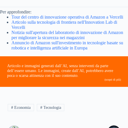
Per approfondire:
Tour del centro di innovazione operativa di Amazon a Vercelli
Articolo sulla tecnologia di frontiera nell'Innovation Lab di
Vercelli
Notizia sull'apertura del laboratorio di innovazione di Amazon
per migliorare la sicurezza nei magazzini
Annuncio di Amazon sull'investimento in tecnologie basate su
robotica e intelligenza artificiale in Europa
Articolo e immagini generati dall’AI, senza interventi da parte
dell’essere umano. Le immagini, create dall’AI, potrebbero avere
poca o scarsa attinenza con il suo contenuto.
(scopri di più)
# Economia
# Tecnologia