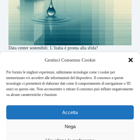
Data center sostenibili: L’Italia è pronta alla sfida?
4 Maggio 2026
Gestisci Consenso Cookie
Per fornire le migliori esperienze, utilizziamo tecnologie come i cookie per
About this website
memorizzare e/o accedere alle informazioni del dispositivo. Il consenso a queste
tecnologie ci permetterà di elaborare dati come il comportamento di navigazione o ID
Finance-Bullet.it ogni giorno trova per te le notizie più
unici su questo sito. Non acconsentire o ritirare il consenso può influire negativamente
rilevanti in ambito finanziario.
su alcune caratteristiche e funzioni.
Address:
Accetta
VIA USODIMARE 3 - 37138 - VERONA (VR)
E-Mail:
Nega
redazione@bullet-network.com
Network: