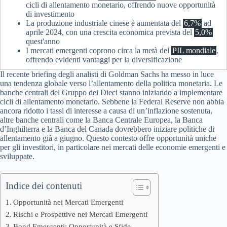
cicli di allentamento monetario, offrendo nuove opportunità
di investimento
La produzione industriale cinese è aumentata del
6,7%
ad
aprile 2024, con una crescita economica prevista del
5,0%
quest'anno
I mercati emergenti coprono circa la metà del
PIL mondiale
,
offrendo evidenti vantaggi per la diversificazione
Il recente briefing degli analisti di Goldman Sachs ha messo in luce
una tendenza globale verso l’allentamento della politica monetaria. Le
banche centrali del Gruppo dei Dieci stanno iniziando a implementare
cicli di allentamento monetario. Sebbene la Federal Reserve non abbia
ancora ridotto i tassi di interesse a causa di un’inflazione sostenuta,
altre banche centrali come la Banca Centrale Europea, la Banca
d’Inghilterra e la Banca del Canada dovrebbero iniziare politiche di
allentamento già a giugno. Questo contesto offre opportunità uniche
per gli investitori, in particolare nei mercati delle economie emergenti e
sviluppate.
Indice dei contenuti
Opportunità nei Mercati Emergenti
Rischi e Prospettive nei Mercati Emergenti
Bond Emergenti: Opportunità e Sfide