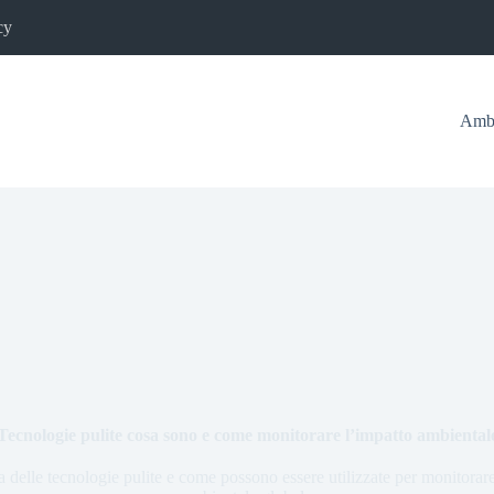
cy
Ambi
Tecnologie pulite cosa sono e come monitorare l’impatto ambiental
 delle tecnologie pulite e come possono essere utilizzate per monitorare