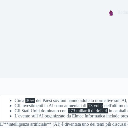
Redaz
Circa
30%
dei Paesi sovrani hanno adottato normative sull'AI,
Gli investimenti in AI sono aumentati di
13 volte
nell'ultimo d
Gli Stati Uniti dominano con
273 miliardi di dollari
in capitali
L'evento sull'AI organizzato da Elmec Informatica include prese
L’**intelligenza artificiale** (AI) è diventata uno dei temi più discuss