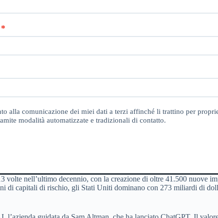
o alla comunicazione dei miei dati a terzi affinché li trattino per proprie
amite modalità automatizzate e tradizionali di contatto.
 13 volte nell’ultimo decennio, con la creazione di oltre 41.500 nuove i
 di capitali di rischio, gli Stati Uniti dominano con 273 miliardi di dolla
, l’azienda guidata da Sam Altman, che ha lanciato ChatGPT. Il valore d