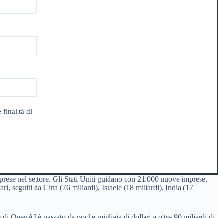
 finalità di
mprese nel settore. Gli Stati Uniti guidano con 21.000 nuove imprese,
ri, seguiti da Cina (76 miliardi), Israele (18 miliardi), India (17
i OpenAI è passato da poche migliaia di dollari a oltre 90 miliardi di