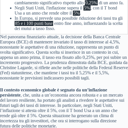
cambiamento significativo rispetto allo
0,25%
di un anno fa.
Negli Stati Uniti, l'inflazione supera il
5%
, con il T bond
Usa a un anno che rende oltre il
5%
.
In Europa, si prevede una possibile riduzione dei tassi tra gli
85 e i 100 punti base
entro fine anno, influenzando la scelta
dei mutui a tasso fisso.
Nel panorama finanziario attuale, la decisione della Banca Centrale
Europea (BCE) di mantenere invariato il tasso di interesse al 4,5%,
nonostante le aspettative di una riduzione, rappresenta un punto di
svolta significativo. Questa scelta si inserisce in un contesto in cui,
appena un anno prima, il tasso era fissato allo 0,25%, per poi subire un
incremento progressivo. La prudenza dimostrata dalla BCE, guidata da
Christine Lagarde, si riflette anche nelle politiche della Federal Reserve
(Fed) statunitense, che mantiene i tassi tra il 5,25% e il 5,5%,
nonostante le previsioni indicassero possibili tagli.
Il contesto economico globale è segnato da un’inflazione
persistente
, che, unita a un’economia ancora robusta e a un mercato
del lavoro resiliente, ha portato gli analisti a rivedere le aspettative sui
futuri tagli dei tassi di interesse. In particolare, negli Stati Uniti,
l’inflazione si attesta oltre il 5%, con il T bond Usa a un anno che
rende già oltre il 5%. Questa situazione ha generato un clima di
incertezza tra gli investitori, che ora si interrogano sulla direzione
futura delle politiche monetarie.