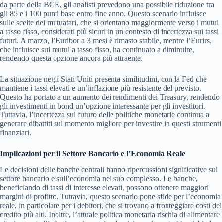
da parte della BCE, gli analisti prevedono una possibile riduzione tra
gli 85 e i 100 punti base entro fine anno. Questo scenario influisce
sulle scelte dei mutuatari, che si orientano maggiormente verso i mutui
a tasso fisso, considerati più sicuri in un contesto di incertezza sui tassi
futuri. A marzo, l’Euribor a 3 mesi è rimasto stabile, mentre l’Eurirs,
che influisce sui mutui a tasso fisso, ha continuato a diminuire,
rendendo questa opzione ancora più attraente.
La situazione negli Stati Uniti presenta similitudini, con la Fed che
mantiene i tassi elevati e un’inflazione più resistente del previsto.
Questo ha portato a un aumento dei rendimenti dei Treasury, rendendo
gli investimenti in bond un’opzione interessante per gli investitori.
Tuttavia, l’incertezza sul futuro delle politiche monetarie continua a
generare dibattiti sul momento migliore per investire in questi strumenti
finanziari.
Implicazioni per il Settore Bancario e l’Economia Reale
Le decisioni delle banche centrali hanno ripercussioni significative sul
settore bancario e sull’economia nel suo complesso. Le banche,
beneficiando di tassi di interesse elevati, possono ottenere maggiori
margini di profitto. Tuttavia, questo scenario pone sfide per l’economia
reale, in particolare per i debitori, che si trovano a fronteggiare costi del
credito più alti. Inoltre, l’attuale politica monetaria rischia di alimentare