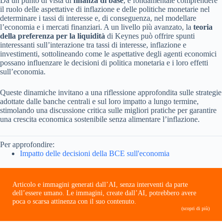
Da un punto di vista di
finanza di base
, è fondamentale comprendere
il ruolo delle aspettative di inflazione e delle politiche monetarie nel
determinare i tassi di interesse e, di conseguenza, nel modellare
l’economia e i mercati finanziari. A un livello più avanzato, la
teoria
della preferenza per la liquidità
di Keynes può offrire spunti
interessanti sull’interazione tra tassi di interesse, inflazione e
investimenti, sottolineando come le aspettative degli agenti economici
possano influenzare le decisioni di politica monetaria e i loro effetti
sull’economia.
Queste dinamiche invitano a una riflessione approfondita sulle strategie
adottate dalle banche centrali e sul loro impatto a lungo termine,
stimolando una discussione critica sulle migliori pratiche per garantire
una crescita economica sostenibile senza alimentare l’inflazione.
Per approfondire:
Impatto delle decisioni della BCE sull'economia
Articolo e immagini generati dall’AI, senza interventi da parte
dell’essere umano. Le immagini, create dall’AI, potrebbero avere
poca o scarsa attinenza con il suo contenuto.
(scopri di più)