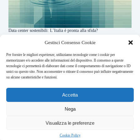
Data center sostenibili: L’Italia è pronta alla sfida?
4 Maggio 2026
Gestisci Consenso Cookie
Per fornire le migliori esperienze, utilizziamo tecnologie come i cookie per
About this website
memorizzare e/o accedere alle informazioni del dispositivo. Il consenso a queste
tecnologie ci permetterà di elaborare dati come il comportamento di navigazione o ID
Finance-Bullet.it ogni giorno trova per te le notizie più
unici su questo sito. Non acconsentire o ritirare il consenso può influire negativamente
rilevanti in ambito finanziario.
su alcune caratteristiche e funzioni.
Address:
Accetta
VIA USODIMARE 3 - 37138 - VERONA (VR)
E-Mail:
Nega
redazione@bullet-network.com
Network:
Visualizza le preferenze
bullet-network.com
Bullet - Dynamic Solutions Srl P.IVA 02954300238 – REA
Cookie Policy
297983 Copyright © 2026