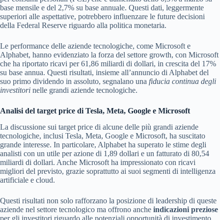
base mensile e del 2,7% su base annuale. Questi dati, leggermente
superiori alle aspettative, potrebbero influenzare le future decisioni
della Federal Reserve riguardo alla politica monetaria.
Le performance delle aziende tecnologiche, come Microsoft e
Alphabet, hanno evidenziato la forza del settore growth, con Microsoft
che ha riportato ricavi per 61,86 miliardi di dollari, in crescita del 17%
su base annua. Questi risultati, insieme all’annuncio di Alphabet del
suo primo dividendo in assoluto, segnalano una
fiducia continua degli
investitori
nelle grandi aziende tecnologiche.
Analisi del target price di Tesla, Meta, Google e Microsoft
La discussione sui target price di alcune delle più grandi aziende
tecnologiche, inclusi Tesla, Meta, Google e Microsoft, ha suscitato
grande interesse. In particolare, Alphabet ha superato le stime degli
analisti con un utile per azione di 1,89 dollari e un fatturato di 80,54
miliardi di dollari. Anche Microsoft ha impressionato con ricavi
migliori del previsto, grazie soprattutto ai suoi segmenti di intelligenza
artificiale e cloud.
Questi risultati non solo rafforzano la posizione di leadership di queste
aziende nel settore tecnologico ma offrono anche
indicazioni preziose
per gli investitori riguardo alle potenziali opportunità di investimento.