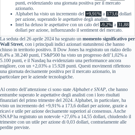
punti, evidenziando una giornata positiva per il mercato
azionario.
Alphabet ha visto un incremento del
+9,91%
a
173,6
dollari
per azione, superando le aspettative degli analisti.
Intel ha deluso le aspettative con un calo del
-9,2%
a
31,88
dollari per azione, influenzando il sentiment del mercato.
La seduta del 26 aprile 2024 ha segnato un
momento significativo per
Wall Street
, con i principali indici azionari statunitensi che hanno
chiuso in territorio positivo. Il Dow Jones ha registrato un rialzo dello
0,4% a 38.240 punti, l’S&P500 ha visto un progresso dell’1,02% a
5.100 punti, e il Nasdaq ha evidenziato una performance ancora
migliore, con un +2,03% a 15.928 punti. Questi movimenti riflettono
una giornata decisamente positiva per il mercato azionario, in
particolare per le aziende tecnologiche.
Al centro dell’attenzione ci sono state
Alphabet e SNAP
, che hanno
entrambe superato le aspettative degli analisti con i loro risultati
finanziari del primo trimestre del 2024. Alphabet, in particolare, ha
visto un incremento del +9,91% a 173,6 dollari per azione, grazie a
ricavi e utile per azione decisamente superiori al consensus. Anche
SNAP ha registrato un notevole +27,6% a 14,55 dollari, chiudendo il
trimestre con un utile per azione di 0,03 dollari, contrariamente alle
perdite previste.