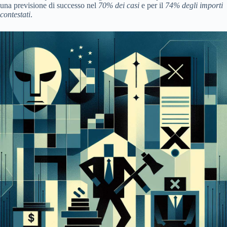
una previsione di successo nel
70% dei casi
e per il
74% degli importi
contestati
.