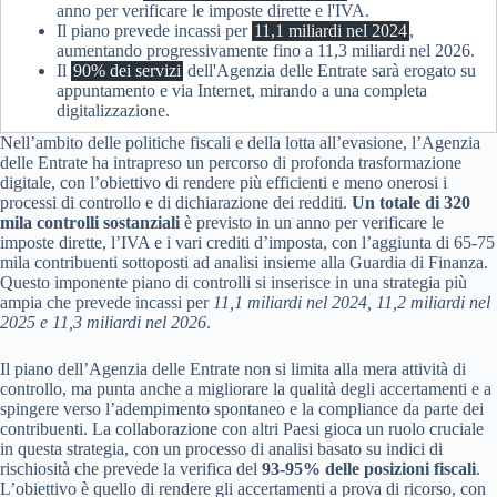
anno per verificare le imposte dirette e l'IVA.
Il piano prevede incassi per
11,1 miliardi nel 2024
,
aumentando progressivamente fino a 11,3 miliardi nel 2026.
Il
90% dei servizi
dell'Agenzia delle Entrate sarà erogato su
appuntamento e via Internet, mirando a una completa
digitalizzazione.
Nell’ambito delle politiche fiscali e della lotta all’evasione, l’Agenzia
delle Entrate ha intrapreso un percorso di profonda trasformazione
digitale, con l’obiettivo di rendere più efficienti e meno onerosi i
processi di controllo e di dichiarazione dei redditi.
Un totale di 320
mila controlli sostanziali
è previsto in un anno per verificare le
imposte dirette, l’IVA e i vari crediti d’imposta, con l’aggiunta di 65-75
mila contribuenti sottoposti ad analisi insieme alla Guardia di Finanza.
Questo imponente piano di controlli si inserisce in una strategia più
ampia che prevede incassi per
11,1 miliardi nel 2024, 11,2 miliardi nel
2025 e 11,3 miliardi nel 2026
.
Il piano dell’Agenzia delle Entrate non si limita alla mera attività di
controllo, ma punta anche a migliorare la qualità degli accertamenti e a
spingere verso l’adempimento spontaneo e la compliance da parte dei
contribuenti. La collaborazione con altri Paesi gioca un ruolo cruciale
in questa strategia, con un processo di analisi basato su indici di
rischiosità che prevede la verifica del
93-95% delle posizioni fiscali
.
L’obiettivo è quello di rendere gli accertamenti a prova di ricorso, con