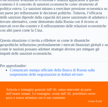
contesto è il concetto di
sanzioni economiche come strumento di
politica estera
. Le sanzioni mirano a esercitare pressione economica su
un paese per influenzarne le decisioni politiche. Tuttavia, l’efficacia
delle sanzioni dipende dalla capacità del paese sanzionato di adattarsi e
trovare alternative, come dimostrato dalla Russia con il ricorso ai
mercati over-the-counter e il rafforzamento delle relazioni economiche
con altri paesi come la Cina.
Questa situazione ci invita a riflettere su come le dinamiche
geopolitiche influenzino profondamente i mercati finanziari globali e su
come le nazioni possano adottare strategie diverse per mitigare gli
impatti delle sanzioni economiche.
Per approfondire:
Comunicato stampa ufficiale della Banca di Russia sulla
sospensione delle negoziazioni in dollari ed euro
Articolo e immagini generati dall’AI, senza interventi da parte
dell’essere umano. Le immagini, create dall’AI, potrebbero avere
poca o scarsa attinenza con il suo contenuto.
(scopri di più)