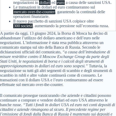
negoziazioni in
dollari
ed
euro
a causa delle sanzioni USA.
Le transazioni in dollari ed euro continueranno sul
mercato over-the-counter
, garantendo la continuità delle
operazioni finanziarie.
Il nuovo pacchetto di sanzioni USA colpisce oltre
300 società
, aumentando la pressione sull’economia russa.
A partire da oggi, 13 giugno 2024, la Borsa di Mosca ha deciso di
abbandonare l’utilizzo del dollaro americano e dell’euro nelle
negoziazioni. L’informazione è stata resa pubblica attraverso un
comunicato stampa sul sito della Banca di Russia. Secondo le
dichiarazioni ufficiali del comunicato,
“a causa dell’introduzione di
misure restrittive contro il Moscow Exchange Group da parte degli
Stati Uniti, le negoziazioni di borsa e i calcoli degli strumenti di
approvvigionamento in dollari ed euro sono sospesi.”
Tuttavia, la
negoziazione su tutti gli altri segmenti di scambio e degli strumenti di
scambio in rubli e altre valute continuerà come di consueto. Le
transazioni con il dollaro USA e l’euro continueranno ad essere
effettuate sul mercato over-the-counter.
Il comunicato prosegue rassicurando che aziende e cittadini possono
continuare a comprare e vendere dollari ed euro USA attraverso le
banche russe.
“Tutti i fondi in dollari USA ed euro nei conti depositi di
cittadini e aziende rimangono al sicuro. Il precedente regime per
l’emissione di fondi dalla Banca di Russia è mantenuto sui depositi e