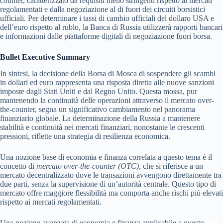
counter, caratterizzato da requisiti meno stringenti rispetto ai mercati
regolamentati e dalla negoziazione al di fuori dei circuiti borsistici
ufficiali. Per determinare i tassi di cambio ufficiali del dollaro USA e
dell’euro rispetto al rublo, la Banca di Russia utilizzerà rapporti bancari
e informazioni dalle piattaforme digitali di negoziazione fuori borsa.
Bullet Executive Summary
In sintesi, la decisione della Borsa di Mosca di sospendere gli scambi
in dollari ed euro rappresenta una risposta diretta alle nuove sanzioni
imposte dagli Stati Uniti e dal Regno Unito. Questa mossa, pur
mantenendo la continuità delle operazioni attraverso il mercato over-
the-counter, segna un significativo cambiamento nel panorama
finanziario globale. La determinazione della Russia a mantenere
stabilità e continuità nei mercati finanziari, nonostante le crescenti
pressioni, riflette una strategia di resilienza economica.
Una nozione base di economia e finanza correlata a questo tema è il
concetto di
mercato over-the-counter (OTC)
, che si riferisce a un
mercato decentralizzato dove le transazioni avvengono direttamente tra
due parti, senza la supervisione di un’autorità centrale. Questo tipo di
mercato offre maggiore flessibilità ma comporta anche rischi più elevati
rispetto ai mercati regolamentati.
Una nozione avanzata di economia e finanza applicabile a questo