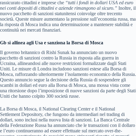
rassicurato cittadini e imprese che
“tutti i fondi in dollari USA ed euro
nei conti depositi di cittadini e aziende rimangono al sicuro.”
Inoltre, il
nuovo pacchetto di sanzioni statunitensi coinvolge oltre trecento
società. Queste misure aumentano la pressione sull’economia russa, ma
la risposta di Mosca indica una determinazione a mantenere stabilità e
continuità nei mercati finanziari.
Gb si allinea agli Usa e sanziona la Borsa di Mosca
Il governo britannico di Rishi Sunak ha annunciato un nuovo
pacchetto di sanzioni contro la Russia in risposta alla guerra in
Ucraina, allineandosi alle nuove restrizioni formalizzate dagli Stati
Uniti. Le misure di Londra includono sanzioni estese alla Borsa di
Mosca, rafforzando ulteriormente l’isolamento economico della Russia.
Questo annuncio segue la decisione della Russia di sospendere gli
scambi in dollari ed euro alla Borsa di Mosca, una mossa vista come
una ritorsione dopo l’imposizione di nuove sanzioni da parte degli Stati
Uniti che hanno colpito 300 società russe.
La Borsa di Mosca, il National Clearing Center e il National
Settlement Depository, che fungono da intermediari nel trading di
dollari, sono inclusi nella nuova lista di sanzioni. La Banca Centrale
della Federazione Russa ha annunciato che le transazioni con il dollaro
e l’euro continueranno ad essere effettuate sul mercato over-the-