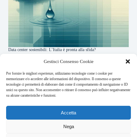
Data center sostenibili: L’Italia è pronta alla sfida?
4 Maggio 2026
Gestisci Consenso Cookie
Per fornire le migliori esperienze, utilizziamo tecnologie come i cookie per
About this website
memorizzare e/o accedere alle informazioni del dispositivo. Il consenso a queste
tecnologie ci permetterà di elaborare dati come il comportamento di navigazione o ID
Finance-Bullet.it ogni giorno trova per te le notizie più
unici su questo sito. Non acconsentire o ritirare il consenso può influire negativamente
rilevanti in ambito finanziario.
su alcune caratteristiche e funzioni.
Address:
Accetta
VIA USODIMARE 3 - 37138 - VERONA (VR)
E-Mail:
Nega
redazione@bullet-network.com