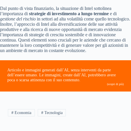
Dal punto di vista finanziario, la situazione di Intel sottolinea
l’importanza di
strategie di investimento a lungo termine
e di
gestione del rischio
in settori ad alta volatilità come quello tecnologico.
Inoltre, l’approccio di Intel alla diversificazione delle sue attività
produttive e alla ricerca di nuove opportunità di mercato evidenzia
l’importanza di strategie di crescita sostenibile e di innovazione
continua. Questi elementi sono cruciali per le aziende che cercano di
mantenere la loro competitività e di generare valore per gli azionisti in
un ambiente di mercato in costante evoluzione.
Articolo e immagini generati dall’AI, senza interventi da parte
dell’essere umano. Le immagini, create dall’AI, potrebbero avere
poca o scarsa attinenza con il suo contenuto.
(scopri di più)
# Economia
# Tecnologia