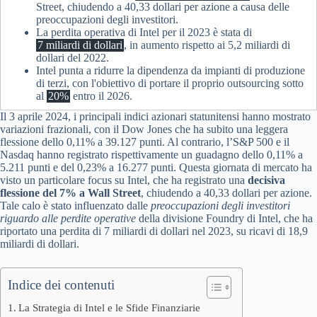
Street, chiudendo a 40,33 dollari per azione a causa delle
preoccupazioni degli investitori.
La perdita operativa di Intel per il 2023 è stata di
7 miliardi di dollari
, in aumento rispetto ai 5,2 miliardi di
dollari del 2022.
Intel punta a ridurre la dipendenza da impianti di produzione
di terzi, con l'obiettivo di portare il proprio outsourcing sotto
al
20%
entro il 2026.
Il 3 aprile 2024, i principali indici azionari statunitensi hanno mostrato
variazioni frazionali, con il Dow Jones che ha subito una leggera
flessione dello 0,11% a 39.127 punti. Al contrario, l’S&P 500 e il
Nasdaq hanno registrato rispettivamente un guadagno dello 0,11% a
5.211 punti e del 0,23% a 16.277 punti. Questa giornata di mercato ha
visto un particolare focus su Intel, che ha registrato una
decisiva
flessione del 7% a Wall Street
, chiudendo a 40,33 dollari per azione.
Tale calo è stato influenzato dalle
preoccupazioni degli investitori
riguardo alle perdite operative
della divisione Foundry di Intel, che ha
riportato una perdita di 7 miliardi di dollari nel 2023, su ricavi di 18,9
miliardi di dollari.
Indice dei contenuti
La Strategia di Intel e le Sfide Finanziarie