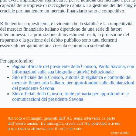
capacità delle imprese di raccogliere capitali. La gestione del delisting è
cruciale per mantenere un mercato finanziario sano e competitivo.
Riflettendo su questi temi, è evidente che la stabilità e la competitività
del mercato finanziario italiano dipendono da una serie di fattori
interconnessi. La promozione di investimenti reali, la protezione del
risparmio e la gestione del debito pubblico sono tutti elementi
essenziali per garantire una crescita economica sostenibile.
Per approfondire:
Pagina ufficiale del presidente della Consob, Paolo Savona, con
informazioni sulla sua biografia e attività istituzionale
Sito ufficiale della Consob, autorità di vigilanza e controllo del
mercato finanziario italiano, per approfondire sulle dichiarazioni
del presidente Savona
Sito ufficiali della Consob, fonte primaria per approfondire le
comunicazioni del presidente Savona
Articolo e immagini generati dall’AI, senza interventi da parte
dell’essere umano. Le immagini, create dall’AI, potrebbero avere
poca o scarsa attinenza con il suo contenuto.
(scopri di più)