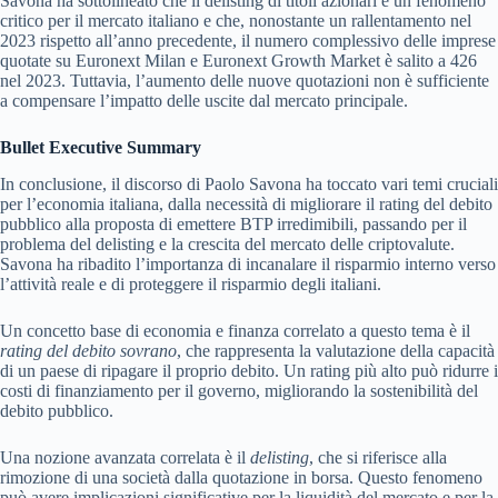
Savona ha sottolineato che il delisting di titoli azionari è un fenomeno
critico per il mercato italiano e che, nonostante un rallentamento nel
2023 rispetto all’anno precedente, il numero complessivo delle imprese
quotate su Euronext Milan e Euronext Growth Market è salito a 426
nel 2023. Tuttavia, l’aumento delle nuove quotazioni non è sufficiente
a compensare l’impatto delle uscite dal mercato principale.
Bullet Executive Summary
In conclusione, il discorso di Paolo Savona ha toccato vari temi cruciali
per l’economia italiana, dalla necessità di migliorare il rating del debito
pubblico alla proposta di emettere BTP irredimibili, passando per il
problema del delisting e la crescita del mercato delle criptovalute.
Savona ha ribadito l’importanza di incanalare il risparmio interno verso
l’attività reale e di proteggere il risparmio degli italiani.
Un concetto base di economia e finanza correlato a questo tema è il
rating del debito sovrano
, che rappresenta la valutazione della capacità
di un paese di ripagare il proprio debito. Un rating più alto può ridurre i
costi di finanziamento per il governo, migliorando la sostenibilità del
debito pubblico.
Una nozione avanzata correlata è il
delisting
, che si riferisce alla
rimozione di una società dalla quotazione in borsa. Questo fenomeno
può avere implicazioni significative per la liquidità del mercato e per la