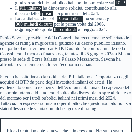
giudizio sul debito pubblico italiano, in particolare sui
BTP
.
Il
PIL italiano
ha dimostrato solidità, contribuendo alla
discesa dello
spread
nei primi mesi del 2024.
La capitalizzazione di
Borsa Italiana
ha superato gli
800 miliardi di euro
per la prima volta dal 2006,
raggiungendo quota
835 miliardi
a maggio 2024.
Paolo Savona, presidente della Consob, ha recentemente sollecitato le
agenzie di rating a migliorare il giudizio sul debito pubblico italiano,
con particolare riferimento ai BTP. Durante l’incontro annuale della
Consob con il mercato finanziario, tenutosi il 25 giugno 2024 a Milano
presso la sede di Borsa Italiana a Palazzo Mezzanotte, Savona ha
affrontato vari temi cruciali per l’economia italiana.
Savona ha sottolineato la solidità del PIL italiano e l’importanza degli
acquisti di BTP da parte degli investitori italiani ed esteri. Ha
evidenziato come la resilienza dell’economia italiana e la capienza del
risparmio interno abbiano contribuito alla discesa dello spread richiesto
dal mercato per i titoli pubblici italiani nei primi mesi del 2024.
Tuttavia, ha espresso rammarico per il fatto che questo risultato non sia
stato riflesso nelle valutazioni delle agenzie di rating.
Ricevi gratuitamente le news che ti interessano. Nessuno spam,