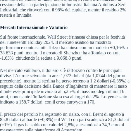
cessione della sua partecipazione in Industria Italiana Autobus a Seri
Industrial, che ritroverà con il 98% del capitale, mentre il residuo 2%
resterà a Invitalia.
Mercati Internazionali e Valutario
Sul fronte internazionale, Wall Street è rimasta chiusa per la festività
del Juneteenth Holiday 2024. Il mercato asiatico ha mostrato
performance contrastanti: Tokyo ha chiuso con un modesto +0,16% a
38.633 punti, mentre il mercato di Shenzhen ha affondato con un
-1,63%, chiudendo la seduta a 9.068,8 punti.
Nel mercato valutario, il dollaro si è rafforzato contro le principali
divise. L’euro è scivolato in area 1,072 dollari (da 1,0744 del giorno
precedente), mentre la sterlina ha perso terreno a 1,2 dollari (-0,35%) a
seguito della decisione della Banca d’Inghilterra di mantenere il tasso
di interesse principale invariato al 5,25%, il massimo degli ultimi 16
anni, nonostante l’inflazione sia scesa al target del 2%. Lo yen è stato
indicato a 158,7 dollari, con il cross euro/yen a 170.
Il prezzo del petrolio ha registrato un rialzo, con il Brent di agosto a
85,8 dollari al barile (+0,8%) e il WTI con pari scadenza a 81,3 dollari
(+1%). Il gas ha subito un calo del 2,8%, attestandosi a 34,3 euro al
megawattora sulla piattaforma di Amsterdam.