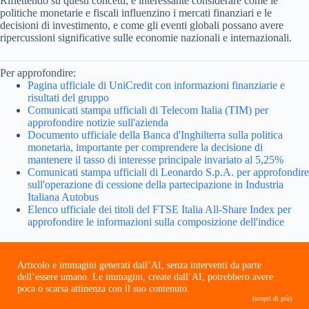
Riflettendo su questi concetti, è interessante considerare come le
politiche monetarie e fiscali influenzino i mercati finanziari e le
decisioni di investimento, e come gli eventi globali possano avere
ripercussioni significative sulle economie nazionali e internazionali.
Per approfondire:
Pagina ufficiale di UniCredit con informazioni finanziarie e
risultati del gruppo
Comunicati stampa ufficiali di Telecom Italia (TIM) per
approfondire notizie sull'azienda
Documento ufficiale della Banca d'Inghilterra sulla politica
monetaria, importante per comprendere la decisione di
mantenere il tasso di interesse principale invariato al 5,25%
Comunicati stampa ufficiali di Leonardo S.p.A. per approfondire
sull'operazione di cessione della partecipazione in Industria
Italiana Autobus
Elenco ufficiale dei titoli del FTSE Italia All-Share Index per
approfondire le informazioni sulla composizione dell'indice
Articolo e immagini generati dall’AI, senza interventi da parte
dell’essere umano. Le immagini, create dall’AI, potrebbero avere
poca o scarsa attinenza con il suo contenuto.
(scopri di più)