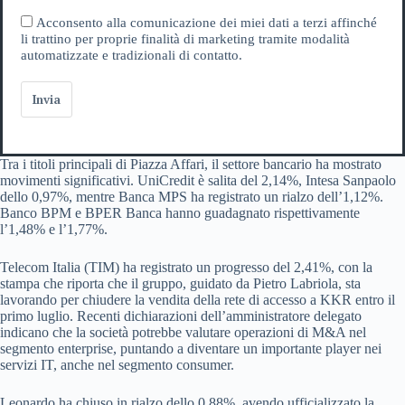
Acconsento alla comunicazione dei miei dati a terzi affinché
li trattino per proprie finalità di marketing tramite modalità
automatizzate e tradizionali di contatto.
Invia
Tra i titoli principali di Piazza Affari, il settore bancario ha mostrato
movimenti significativi. UniCredit è salita del 2,14%, Intesa Sanpaolo
dello 0,97%, mentre Banca MPS ha registrato un rialzo dell’1,12%.
Banco BPM e BPER Banca hanno guadagnato rispettivamente
l’1,48% e l’1,77%.
Telecom Italia (TIM) ha registrato un progresso del 2,41%, con la
stampa che riporta che il gruppo, guidato da Pietro Labriola, sta
lavorando per chiudere la vendita della rete di accesso a KKR entro il
primo luglio. Recenti dichiarazioni dell’amministratore delegato
indicano che la società potrebbe valutare operazioni di M&A nel
segmento enterprise, puntando a diventare un importante player nei
servizi IT, anche nel segmento consumer.
Leonardo ha chiuso in rialzo dello 0,88%, avendo ufficializzato la