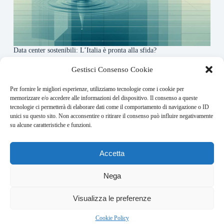
Data center sostenibili: L’Italia è pronta alla sfida?
4 Maggio 2026
Gestisci Consenso Cookie
Per fornire le migliori esperienze, utilizziamo tecnologie come i cookie per
About this website
memorizzare e/o accedere alle informazioni del dispositivo. Il consenso a queste
tecnologie ci permetterà di elaborare dati come il comportamento di navigazione o ID
Finance-Bullet.it ogni giorno trova per te le notizie più
unici su questo sito. Non acconsentire o ritirare il consenso può influire negativamente
rilevanti in ambito finanziario.
su alcune caratteristiche e funzioni.
Address:
Accetta
VIA USODIMARE 3 - 37138 - VERONA (VR)
E-Mail:
Nega
redazione@bullet-network.com
Network:
1
Visualizza le preferenze
bullet-network.com
Bullet - Dynamic Solutions Srl P.IVA 02954300238 – REA
Cookie Policy