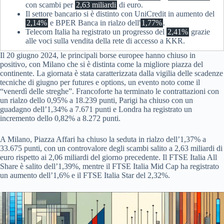
con scambi per
2,63 miliardi
di euro.
Il settore bancario si è distinto con UniCredit in aumento del
2,14%
e BPER Banca in rialzo dell'
1,77%
.
Telecom Italia ha registrato un progresso del
2,41%
grazie
alle voci sulla vendita della rete di accesso a KKR.
Il 20 giugno 2024, le principali borse europee hanno chiuso in
positivo, con Milano che si è distinta come la migliore piazza del
continente. La giornata è stata caratterizzata dalla vigilia delle scadenze
tecniche di giugno per futures e options, un evento noto come il
“venerdì delle streghe”. Francoforte ha terminato le contrattazioni con
un rialzo dello 0,95% a 18.239 punti, Parigi ha chiuso con un
guadagno dell’1,34% a 7.671 punti e Londra ha registrato un
incremento dello 0,82% a 8.272 punti.
A Milano, Piazza Affari ha chiuso la seduta in rialzo dell’1,37% a
33.675 punti, con un controvalore degli scambi salito a 2,63 miliardi di
euro rispetto ai 2,06 miliardi del giorno precedente. Il FTSE Italia All
Share è salito dell’1,39%, mentre il FTSE Italia Mid Cap ha registrato
un aumento dell’1,6% e il FTSE Italia Star del 2,32%.