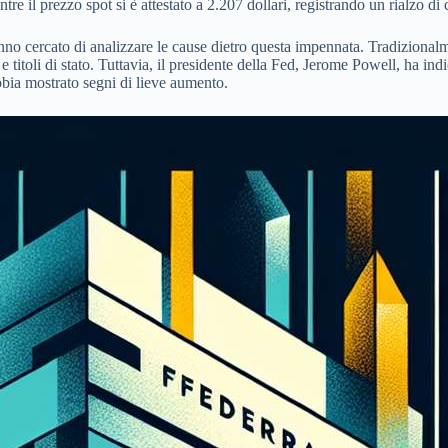
e il prezzo spot si è attestato a 2.207 dollari, registrando un rialzo di
nno cercato di analizzare le cause dietro questa impennata. Tradizionalme
titoli di stato. Tuttavia, il presidente della Fed, Jerome Powell, ha indi
abbia mostrato segni di lieve aumento.