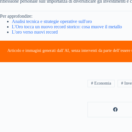
riflessione personale sull’importanza di diversificare gli investimenti e 
Per approfondire:
Analisi tecnica e strategie operative sull'oro
L'Oro tocca un nuovo record storico: cosa muove il metallo
L'oro verso nuovi record
Articolo e immagini generati dall’AI, senza interventi da parte dell’esser
# Economia
# Inve