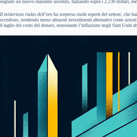
segnato un nuovo massimo assoluto, balzando sopra i 2.230 dollari, mentr
Il misterioso rialzo dell’oro
ha sorpreso molti esperti del settore, che ha
scendono, rendendo meno attraenti investimenti alternativi come azioni e 
il taglio del costo del denaro, nonostante l’inflazione negli Stati Uniti 