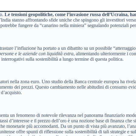
to.
Le tensioni geopolitiche, come l’invasione russa dell’Ucraina, h
’India stanno affrontando sfide uniche che spingono gli investitori verso
potrebbe fungere da “canarino nella miniera” segnalando potenziali per
rastare l’inflazione ha portato a un dibattito su un possibile “atterrag
ersone e le aziende con liquidità extra
, alimentando ulteriormente i co
nterrogativi sulla sostenibilità a lungo termine di questa politica.
tori nella zona euro. Uno studio della Banca centrale europea ha rivela
ll’aumento dei prezzi. Questo cambiamento nelle abitudini di consumo evid
 d’acquisto.
ppresenta un fenomeno di notevole rilevanza nel panorama finanziario mode
tassi d’interesse e il prezzo dell’oro è una nozione base di finanza che s
tiche monetarie più accomodanti. Da un punto di vista più avanzato, l’ana
ense offre spunti di riflessione sulla sostenibilità di tali strategie e s