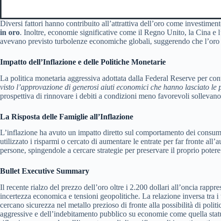
Diversi fattori hanno contribuito all’attrattiva dell’oro come investimen
in oro
. Inoltre, economie significative come il Regno Unito, la Cina e l
avevano previsto turbolenze economiche globali, suggerendo che l’oro 
Impatto dell’Inflazione e delle Politiche Monetarie
La politica monetaria aggressiva adottata dalla Federal Reserve per cont
visto l’approvazione di generosi aiuti economici che hanno lasciato le p
prospettiva di rinnovare i debiti a condizioni meno favorevoli sollevano i
La Risposta delle Famiglie all’Inflazione
L’inflazione ha avuto un impatto diretto sul comportamento dei consuma
utilizzato i risparmi o cercato di aumentare le entrate per far fronte a
persone, spingendole a cercare strategie per preservare il proprio potere
Bullet Executive Summary
Il recente rialzo del prezzo dell’oro oltre i 2.200 dollari all’oncia ra
incertezza economica e tensioni geopolitiche. La relazione inversa tra i 
cercano sicurezza nel metallo prezioso di fronte alla possibilità di poli
aggressive e dell’indebitamento pubblico su economie come quella statunit