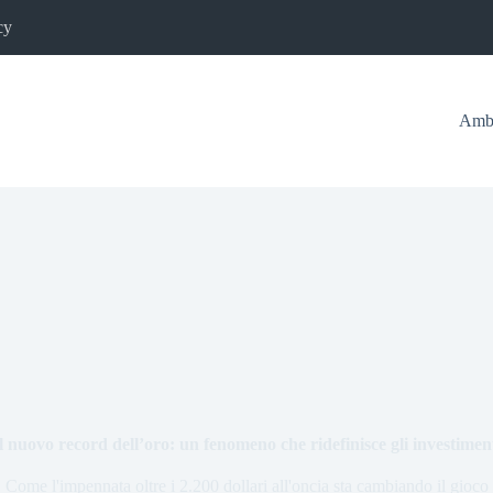
cy
Ambi
l nuovo record dell’oro: un fenomeno che ridefinisce gli investimen
Come l'impennata oltre i 2.200 dollari all'oncia sta cambiando il gioco