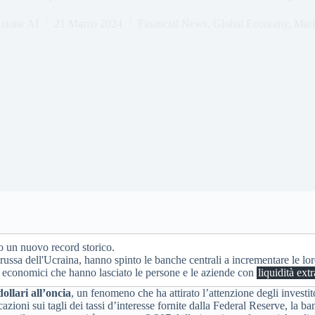
zione AI
21 Marzo 2024
Financial News
,
Global Economy
,
Mark
o un nuovo record storico.
russa dell'Ucraina, hanno spinto le banche centrali a incrementare le lor
 economici che hanno lasciato le persone e le aziende con
liquidità extr
ollari all’oncia
, un fenomeno che ha attirato l’attenzione degli investito
zioni sui tagli dei tassi d’interesse fornite dalla Federal Reserve, la ba