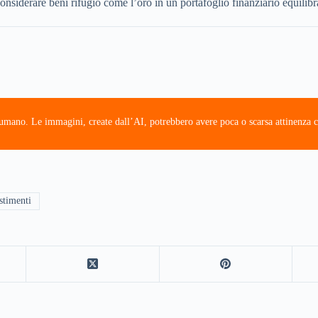
considerare beni rifugio come l’oro in un portafoglio finanziario equilibr
e umano. Le immagini, create dall’AI, potrebbero avere poca o scarsa attinenza c
stimenti