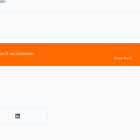
ato.
on il suo contenuto.
(scopri di più)