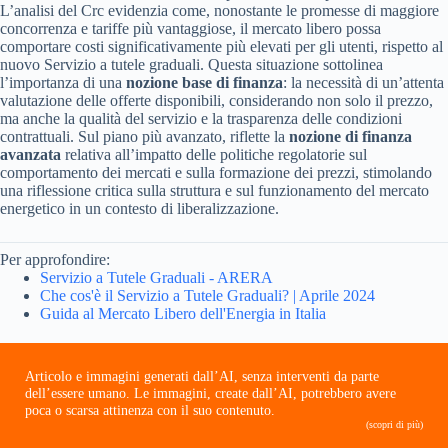
L’analisi del Crc evidenzia come, nonostante le promesse di maggiore
concorrenza e tariffe più vantaggiose, il mercato libero possa
comportare costi significativamente più elevati per gli utenti, rispetto al
nuovo Servizio a tutele graduali. Questa situazione sottolinea
l’importanza di una
nozione base di finanza
: la necessità di un’attenta
valutazione delle offerte disponibili, considerando non solo il prezzo,
ma anche la qualità del servizio e la trasparenza delle condizioni
contrattuali. Sul piano più avanzato, riflette la
nozione di finanza
avanzata
relativa all’impatto delle politiche regolatorie sul
comportamento dei mercati e sulla formazione dei prezzi, stimolando
una riflessione critica sulla struttura e sul funzionamento del mercato
energetico in un contesto di liberalizzazione.
Per approfondire:
Servizio a Tutele Graduali - ARERA
Che cos'è il Servizio a Tutele Graduali? | Aprile 2024
Guida al Mercato Libero dell'Energia in Italia
Articolo e immagini generati dall’AI, senza interventi da parte
dell’essere umano. Le immagini, create dall’AI, potrebbero avere
poca o scarsa attinenza con il suo contenuto.
(scopri di più)