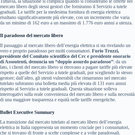
Tuttavia, la situazione si complica quando si considerano le offerte nel
mercato libero degli stessi gestori che forniranno il Servizio a tutele
graduali. Le tariffe per la medesima fornitura di energia elettrica
risultano significativamente più elevate, con un incremento che varia
da un minimo di 162 euro a un massimo di 1.776 euro annui a utenza.
Il paradosso del mercato libero
Il passaggio al mercato libero dell’energia elettrica si sta rivelando un
vero e proprio paradosso per molti consumatori.
Furio Truzzi,
presidente del Comitato scientifico del Crc e presidente onorario
di Assoutenti, denuncia un “doppio assurdo paradosso”
: da un
lato, i clienti del mercato libero si ritrovano a pagare tariffe più elevate
rispetto a quelle del Servizio a tutele graduali, pur scegliendo lo stesso
gestore; dall’altro, gli utenti vulnerabili che rimarranno nel mercato
tutelato subiranno una bolletta media più elevata di 131 euro annui
rispetto al Servizio a tutele graduali. Questa situazione solleva
interrogativi sulla reale convenienza del mercato libero e sulla necessità
di una maggiore trasparenza e equità nelle tariffe energetiche.
Bullet Executive Summary
La transizione dal mercato tutelato al mercato libero dell’energia
elettrica in Italia rappresenta un momento cruciale per i consumatori,
che si trovano di fronte a scelte complesse e a volte paradossali.