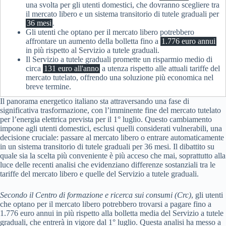
una svolta per gli utenti domestici, che dovranno scegliere tra
il mercato libero e un sistema transitorio di tutele graduali per
36 mesi
.
Gli utenti che optano per il mercato libero potrebbero
affrontare un aumento della bolletta fino a
1.776 euro annui
in più rispetto al Servizio a tutele graduali.
Il Servizio a tutele graduali promette un risparmio medio di
circa
131 euro all'anno
a utenza rispetto alle attuali tariffe del
mercato tutelato, offrendo una soluzione più economica nel
breve termine.
Il panorama energetico italiano sta attraversando una fase di
significativa trasformazione, con l’imminente fine del mercato tutelato
per l’energia elettrica prevista per il 1° luglio. Questo cambiamento
impone agli utenti domestici, esclusi quelli considerati vulnerabili, una
decisione cruciale: passare al mercato libero o entrare automaticamente
in un sistema transitorio di tutele graduali per 36 mesi. Il dibattito su
quale sia la scelta più conveniente è più acceso che mai, soprattutto alla
luce delle recenti analisi che evidenziano differenze sostanziali tra le
tariffe del mercato libero e quelle del Servizio a tutele graduali.
Secondo il Centro di formazione e ricerca sui consumi (Crc)
, gli utenti
che optano per il mercato libero potrebbero trovarsi a pagare fino a
1.776 euro annui in più rispetto alla bolletta media del Servizio a tutele
graduali, che entrerà in vigore dal 1° luglio. Questa analisi ha messo a