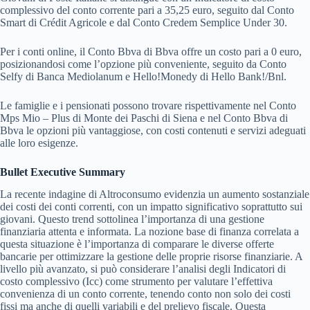
complessivo del conto corrente pari a 35,25 euro, seguito dal Conto
Smart di Crédit Agricole e dal Conto Credem Semplice Under 30.
Per i conti online, il Conto Bbva di Bbva offre un costo pari a 0 euro,
posizionandosi come l’opzione più conveniente, seguito da Conto
Selfy di Banca Mediolanum e Hello!Monedy di Hello Bank!/Bnl.
Le famiglie e i pensionati possono trovare rispettivamente nel Conto
Mps Mio – Plus di Monte dei Paschi di Siena e nel Conto Bbva di
Bbva le opzioni più vantaggiose, con costi contenuti e servizi adeguati
alle loro esigenze.
Bullet Executive Summary
La recente indagine di Altroconsumo evidenzia un aumento sostanziale
dei costi dei conti correnti, con un impatto significativo soprattutto sui
giovani. Questo trend sottolinea l’importanza di una gestione
finanziaria attenta e informata. La nozione base di finanza correlata a
questa situazione è l’importanza di comparare le diverse offerte
bancarie per ottimizzare la gestione delle proprie risorse finanziarie. A
livello più avanzato, si può considerare l’analisi degli Indicatori di
costo complessivo (Icc) come strumento per valutare l’effettiva
convenienza di un conto corrente, tenendo conto non solo dei costi
fissi ma anche di quelli variabili e del prelievo fiscale. Questa