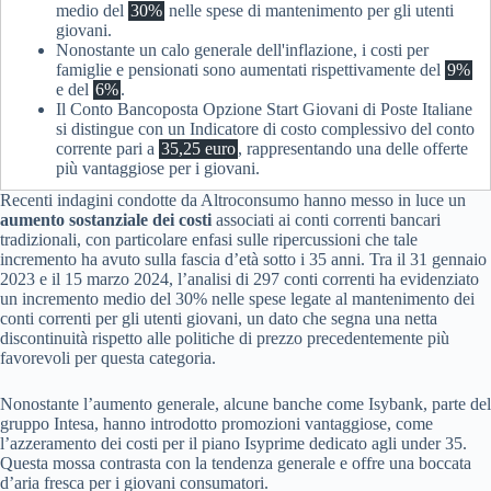
medio del
30%
nelle spese di mantenimento per gli utenti
giovani.
Nonostante un calo generale dell'inflazione, i costi per
famiglie e pensionati sono aumentati rispettivamente del
9%
e del
6%
.
Il Conto Bancoposta Opzione Start Giovani di Poste Italiane
si distingue con un Indicatore di costo complessivo del conto
corrente pari a
35,25 euro
, rappresentando una delle offerte
più vantaggiose per i giovani.
Recenti indagini condotte da Altroconsumo hanno messo in luce un
aumento sostanziale dei costi
associati ai conti correnti bancari
tradizionali, con particolare enfasi sulle ripercussioni che tale
incremento ha avuto sulla fascia d’età sotto i 35 anni. Tra il 31 gennaio
2023 e il 15 marzo 2024, l’analisi di 297 conti correnti ha evidenziato
un incremento medio del 30% nelle spese legate al mantenimento dei
conti correnti per gli utenti giovani, un dato che segna una netta
discontinuità rispetto alle politiche di prezzo precedentemente più
favorevoli per questa categoria.
Nonostante l’aumento generale, alcune banche come Isybank, parte del
gruppo Intesa, hanno introdotto promozioni vantaggiose, come
l’azzeramento dei costi per il piano Isyprime dedicato agli under 35.
Questa mossa contrasta con la tendenza generale e offre una boccata
d’aria fresca per i giovani consumatori.