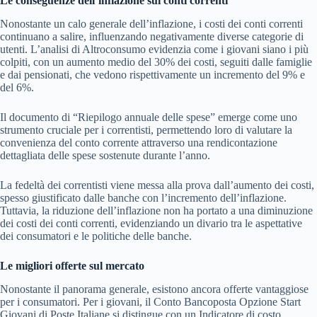
Le conseguenze dell’inflazione sui conti correnti
Nonostante un calo generale dell’inflazione, i costi dei conti correnti
continuano a salire, influenzando negativamente diverse categorie di
utenti. L’analisi di Altroconsumo evidenzia come i giovani siano i più
colpiti, con un aumento medio del 30% dei costi, seguiti dalle famiglie
e dai pensionati, che vedono rispettivamente un incremento del 9% e
del 6%.
Il documento di “Riepilogo annuale delle spese” emerge come uno
strumento cruciale per i correntisti, permettendo loro di valutare la
convenienza del conto corrente attraverso una rendicontazione
dettagliata delle spese sostenute durante l’anno.
La fedeltà dei correntisti viene messa alla prova dall’aumento dei costi,
spesso giustificato dalle banche con l’incremento dell’inflazione.
Tuttavia, la riduzione dell’inflazione non ha portato a una diminuzione
dei costi dei conti correnti, evidenziando un divario tra le aspettative
dei consumatori e le politiche delle banche.
Le migliori offerte sul mercato
Nonostante il panorama generale, esistono ancora offerte vantaggiose
per i consumatori. Per i giovani, il Conto Bancoposta Opzione Start
Giovani di Poste Italiane si distingue con un Indicatore di costo