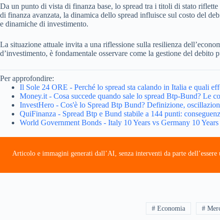
Da un punto di vista di finanza base, lo spread tra i titoli di stato rifl
di finanza avanzata, la dinamica dello spread influisce sul costo del debit
e dinamiche di investimento.
La situazione attuale invita a una riflessione sulla resilienza dell’econo
d’investimento, è fondamentale osservare come la gestione del debito pu
Per approfondire:
Il Sole 24 ORE - Perché lo spread sta calando in Italia e quali ef
Money.it - Cosa succede quando sale lo spread Btp-Bund? Le c
InvestHero - Cos'è lo Spread Btp Bund? Definizione, oscillazio
QuiFinanza - Spread Btp e Bund stabile a 144 punti: conseguenze 
World Government Bonds - Italy 10 Years vs Germany 10 Years
Articolo e immagini generati dall’AI, senza interventi da parte dell’esser
# Economia
# Merc