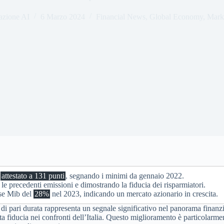
azione AI
6 Marzo 2024
Financial News
,
Global Economy
,
Marke
è
attestato a 131 punti
, segnando i minimi da gennaio 2022.
le precedenti emissioni e dimostrando la fiducia dei risparmiatori.
tse Mib del
28%
nel 2023, indicando un mercato azionario in crescita.
hi di pari durata rappresenta un segnale significativo nel panorama finan
fiducia nei confronti dell’Italia. Questo miglioramento è particolarmen