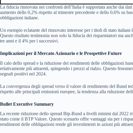
La fiducia rinnovata nei confronti dell’Italia è supportata anche dai dati
aumento dello 0,2% rispetto al trimestre precedente e dello 0,6% su base 
obbligazioni italiane.
Un esempio eclatante del rinnovato interesse per i titoli di stato italia
Questo risultato testimonia non solo la fiducia dei risparmiatori ma anche
tre anni e il 4% per i successivi.
Implicazioni per il Mercato Azionario e le Prospettive Future
Il calo dello spread e la riduzione dei rendimenti delle obbligazioni ha
relativamente più attraenti, spingendo i prezzi al rialzo. Questo fenom
segnali positivi nel 2024.
La convergenza degli spread verso il valore di rendimento del Bund tedes
rispetto alle principali emissioni europee, la tendenza alla riduzione de
Bullet Executive Summary
La recente riduzione dello spread Btp-Bund a livelli minimi dal 2022 rifle
stato come il BTP Valore. Questo scenario offre vantaggi sia per i risparm
rendimenti delle obbligazioni rende gli investimenti in azioni più attrae