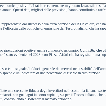
 economici positivi. L’Istat ha recentemente migliorato le sue stime sulla
annua. Questi dati, migliori delle previsioni, hanno contribuito a raffre
ni è rappresentato dal successo della terza edizione del BTP Valore, che h
 l’efficacia delle politiche di emissione del Tesoro italiano, che ha sapu
nno ripercussioni positive anche sul mercato azionario.
Con i Btp che of
eno è stato evidente nel 2023, con Piazza Affari che ha registrato una 
co è un segnale di fiducia generale dei mercati nella stabilità dell’area
llo spread è un indicatore di una percezione di rischio in diminuzione.
tte una crescente fiducia degli investitori nell’economia italiana, sostenu
iatori, con guadagni in conto capitale, sia per il Tesoro italiano, che be
nti, contribuendo a sostenere il mercato azionario.