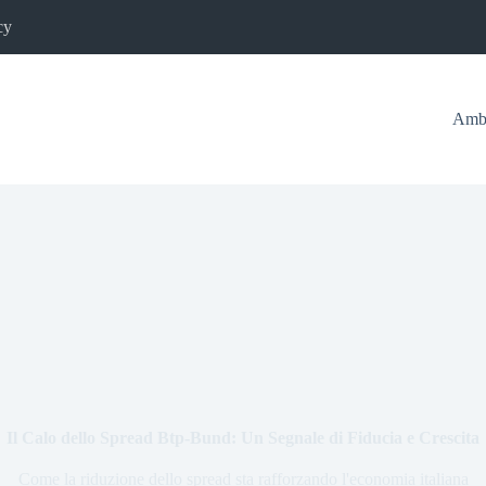
cy
Ambi
Il Calo dello Spread Btp-Bund: Un Segnale di Fiducia e Crescita
Come la riduzione dello spread sta rafforzando l'economia italiana