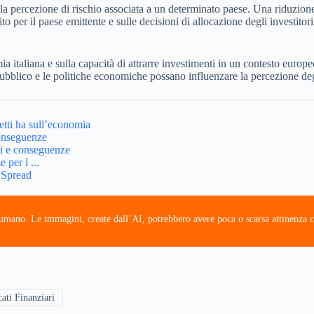
ette la percezione di rischio associata a un determinato paese. Una riduzio
o per il paese emittente e sulle decisioni di allocazione degli investitori
mia italiana e sulla capacità di attrarre investimenti in un contesto euro
bblico e le politiche economiche possano influenzare la percezione degl
fetti ha sull’economia
onseguenze
ni e conseguenze
per l ...
 Spread
e umano. Le immagini, create dall’AI, potrebbero avere poca o scarsa attinenza c
ati Finanziari