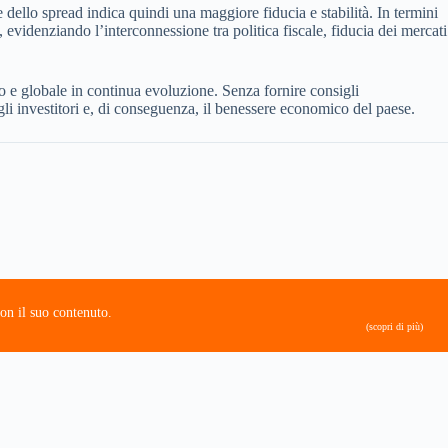
ne dello spread indica quindi una maggiore fiducia e stabilità. In termini
, evidenziando l’interconnessione tra politica fiscale, fiducia dei mercati
peo e globale in continua evoluzione. Senza fornire consigli
i investitori e, di conseguenza, il benessere economico del paese.
on il suo contenuto.
(scopri di più)