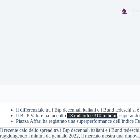
Red
Il differenziale tra i Btp decennali italiani e i Bund tedeschi si 
Il BTP Valore ha raccolto
18 miliardi e 310 milioni
, superando 
Piazza Affari ha registrato una superperformance dell’indice F
Il recente calo dello spread tra i Btp decennali italiani e i Bund tedesc
raggiungendo i minimi da gennaio 2022, il mercato mostra una rinnovata 