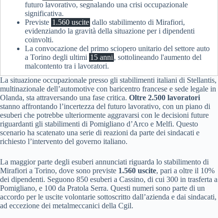
futuro lavorativo, segnalando una crisi occupazionale
significativa.
Previste
1.560 uscite
dallo stabilimento di Mirafiori,
evidenziando la gravità della situazione per i dipendenti
coinvolti.
La convocazione del primo sciopero unitario del settore auto
a Torino degli ultimi
15 anni
, sottolineando l'aumento del
malcontento tra i lavoratori.
La situazione occupazionale presso gli stabilimenti italiani di Stellantis,
multinazionale dell’automotive con baricentro francese e sede legale in
Olanda, sta attraversando una fase critica.
Oltre 2.500 lavoratori
stanno affrontando l’incertezza del futuro lavorativo, con un piano di
esuberi che potrebbe ulteriormente aggravarsi con le decisioni future
riguardanti gli stabilimenti di Pomigliano d’Arco e Melfi. Questo
scenario ha scatenato una serie di reazioni da parte dei sindacati e
richiesto l’intervento del governo italiano.
La maggior parte degli esuberi annunciati riguarda lo stabilimento di
Mirafiori a Torino, dove sono previste
1.560 uscite
, pari a oltre il 10%
dei dipendenti. Seguono 850 esuberi a Cassino, di cui 300 in trasferta a
Pomigliano, e 100 da Pratola Serra. Questi numeri sono parte di un
accordo per le uscite volontarie sottoscritto dall’azienda e dai sindacati,
ad eccezione dei metalmeccanici della Cgil.