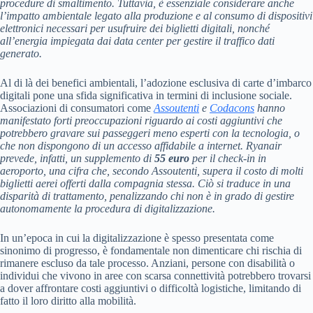
procedure di smaltimento. Tuttavia, è essenziale considerare anche
l’impatto ambientale legato alla produzione e al consumo di dispositivi
elettronici necessari per usufruire dei biglietti digitali, nonché
all’energia impiegata dai data center per gestire il traffico dati
generato.
Al di là dei benefici ambientali, l’adozione esclusiva di carte d’imbarco
digitali pone una sfida significativa in termini di inclusione sociale.
Associazioni di consumatori come
Assoutenti
e
Codacons
hanno
manifestato forti preoccupazioni riguardo ai costi aggiuntivi che
potrebbero gravare sui passeggeri meno esperti con la tecnologia, o
che non dispongono di un accesso affidabile a internet. Ryanair
prevede, infatti, un supplemento di
55 euro
per il check-in in
aeroporto, una cifra che, secondo Assoutenti, supera il costo di molti
biglietti aerei offerti dalla compagnia stessa. Ciò si traduce in una
disparità di trattamento, penalizzando chi non è in grado di gestire
autonomamente la procedura di digitalizzazione.
In un’epoca in cui la digitalizzazione è spesso presentata come
sinonimo di progresso, è fondamentale non dimenticare chi rischia di
rimanere escluso da tale processo. Anziani, persone con disabilità o
individui che vivono in aree con scarsa connettività potrebbero trovarsi
a dover affrontare costi aggiuntivi o difficoltà logistiche, limitando di
fatto il loro diritto alla mobilità.