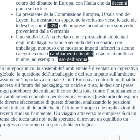
centro del dibattito in Europa, con l'Italia che da
decenni
punta sul riciclo.
La presidente della Commissione Europea, Ursula von der
Leyen, ha mostrato un apparente favoritismo verso le aziende
tedesche, con il
20%
delle imprese incontrate nei suoi vertici
provenienti dalla Germania.
Uno studio LCA ha rivelato che le prestazioni ambientali
degli imballaggi variano a seconda dello scenario, con
imballaggi monouso che mostrano impatti inferiori in alcune
categorie come i
cambiamenti climatici
, rispetto ai multiuso
in altre, ad esempio l’
uso dell’acqua
.
In un’epoca in cui la sostenibilità ambientale è diventata un imperativo
globale, la questione dell’imballaggio e del suo impatto sull’ambiente
assume un’importanza cruciale. Con l’Europa al centro di un dibattito
acceso sul futuro del packaging, tra riciclo e riuso, le decisioni prese
oggi potrebbero determinare il corso della lotta contro l’inquinamento e
il cambiamento climatico per decenni a venire. Questo articolo esplora
le diverse sfaccettature di questo dibattito, analizzando le posizioni
degli industriali, le politiche dell’Unione Europea e le implicazioni di
recenti studi sull’ambiente. Un viaggio attraverso le complessità di un
tema che tocca tutti noi, nella speranza di trovare un equilibrio tra
progresso economico e responsabilità ecologica.