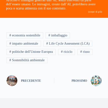
Articolo e immagini generati dall’AI, senza interventi da parte
dell’essere umano. Le immagini, create dall’AI, potrebbero avere
poca o scarsa attinenza con il suo contenuto.
(scopri di più)
# economia sostenibile
# imballaggio
# impatto ambientale
# Life Cycle Assessment (LCA)
# politiche dell'Unione Europea
# riciclo
# riuso
# Sostenibilità ambientale
PRECEDENTE
PROSSIMO