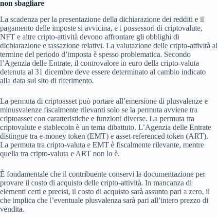
non sbagliare
La scadenza per la presentazione della dichiarazione dei redditi e il
pagamento delle imposte si avvicina, e i possessori di criptovalute,
NFT e altre cripto-attività devono affrontare gli obblighi di
dichiarazione e tassazione relativi. La valutazione delle cripto-attività al
termine del periodo d’imposta è spesso problematica. Secondo
l’Agenzia delle Entrate, il controvalore in euro della cripto-valuta
detenuta al 31 dicembre deve essere determinato al cambio indicato
alla data sul sito di riferimento.
La permuta di criptoasset può portare all’emersione di plusvalenze e
minusvalenze fiscalmente rilevanti solo se la permuta avviene tra
criptoasset con caratteristiche e funzioni diverse. La permuta tra
criptovalute e stablecoin è un tema dibattuto. L’Agenzia delle Entrate
distingue tra e-money token (EMT) e asset-referenced token (ART).
La permuta tra cripto-valuta e EMT è fiscalmente rilevante, mentre
quella tra cripto-valuta e ART non lo è.
È fondamentale che il contribuente conservi la documentazione per
provare il costo di acquisto delle cripto-attività. In mancanza di
elementi certi e precisi, il costo di acquisto sarà assunto pari a zero, il
che implica che l’eventuale plusvalenza sarà pari all’intero prezzo di
vendita.