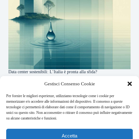
Data center sostenibili: L’Italia è pronta alla sfida?
4 Maggio 2026
Gestisci Consenso Cookie
Per fornire le migliori esperienze, utilizziamo tecnologie come i cookie per
About this website
memorizzare e/o accedere alle informazioni del dispositivo. Il consenso a queste
tecnologie ci permetterà di elaborare dati come il comportamento di navigazione o ID
Finance-Bullet.it ogni giorno trova per te le notizie più
unici su questo sito. Non acconsentire o ritirare il consenso può influire negativamente
rilevanti in ambito finanziario.
su alcune caratteristiche e funzioni.
Address:
Accetta
VIA USODIMARE 3 - 37138 - VERONA (VR)