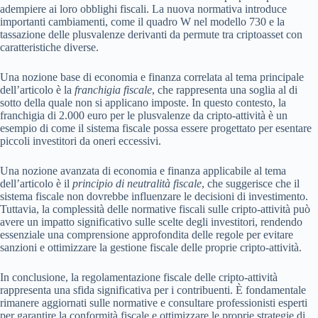
adempiere ai loro obblighi fiscali. La nuova normativa introduce
importanti cambiamenti, come il quadro W nel modello 730 e la
tassazione delle plusvalenze derivanti da permute tra criptoasset con
caratteristiche diverse.
Una nozione base di economia e finanza correlata al tema principale
dell’articolo è la
franchigia fiscale
, che rappresenta una soglia al di
sotto della quale non si applicano imposte. In questo contesto, la
franchigia di 2.000 euro per le plusvalenze da cripto-attività è un
esempio di come il sistema fiscale possa essere progettato per esentare
piccoli investitori da oneri eccessivi.
Una nozione avanzata di economia e finanza applicabile al tema
dell’articolo è il
principio di neutralità fiscale
, che suggerisce che il
sistema fiscale non dovrebbe influenzare le decisioni di investimento.
Tuttavia, la complessità delle normative fiscali sulle cripto-attività può
avere un impatto significativo sulle scelte degli investitori, rendendo
essenziale una comprensione approfondita delle regole per evitare
sanzioni e ottimizzare la gestione fiscale delle proprie cripto-attività.
In conclusione, la regolamentazione fiscale delle cripto-attività
rappresenta una sfida significativa per i contribuenti. È fondamentale
rimanere aggiornati sulle normative e consultare professionisti esperti
per garantire la conformità fiscale e ottimizzare le proprie strategie di