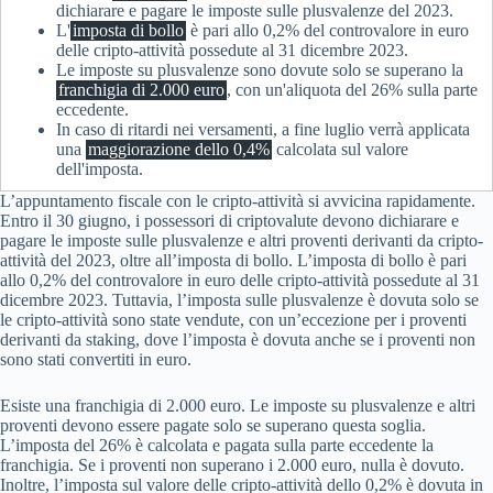
dichiarare e pagare le imposte sulle plusvalenze del 2023.
L'
imposta di bollo
è pari allo 0,2% del controvalore in euro
delle cripto-attività possedute al 31 dicembre 2023.
Le imposte su plusvalenze sono dovute solo se superano la
franchigia di 2.000 euro
, con un'aliquota del 26% sulla parte
eccedente.
In caso di ritardi nei versamenti, a fine luglio verrà applicata
una
maggiorazione dello 0,4%
calcolata sul valore
dell'imposta.
L’appuntamento fiscale con le cripto-attività si avvicina rapidamente.
Entro il 30 giugno, i possessori di criptovalute devono dichiarare e
pagare le imposte sulle plusvalenze e altri proventi derivanti da cripto-
attività del 2023, oltre all’imposta di bollo. L’imposta di bollo è pari
allo 0,2% del controvalore in euro delle cripto-attività possedute al 31
dicembre 2023. Tuttavia, l’imposta sulle plusvalenze è dovuta solo se
le cripto-attività sono state vendute, con un’eccezione per i proventi
derivanti da staking, dove l’imposta è dovuta anche se i proventi non
sono stati convertiti in euro.
Esiste una franchigia di 2.000 euro. Le imposte su plusvalenze e altri
proventi devono essere pagate solo se superano questa soglia.
L’imposta del 26% è calcolata e pagata sulla parte eccedente la
franchigia. Se i proventi non superano i 2.000 euro, nulla è dovuto.
Inoltre, l’imposta sul valore delle cripto-attività dello 0,2% è dovuta in