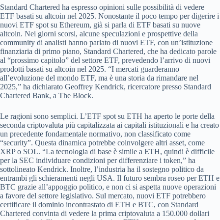
Standard Chartered ha espresso opinioni sulle possibilità di vedere
ETF basati su altcoin nel 2025. Nonostante il poco tempo per digerire i
nuovi ETF spot su Ethereum, già si parla di ETF basati su nuove
altcoin. Nei giorni scorsi, alcune speculazioni e prospettive della
community di analisti hanno parlato di nuovi ETF, con un’istituzione
finanziaria di primo piano, Standard Chartered, che ha dedicato parole
al “prossimo capitolo” del settore ETF, prevedendo l’arrivo di nuovi
prodotti basati su altcoin nel 2025. “I mercati guarderanno
all’evoluzione del mondo ETF, ma è una storia da rimandare nel
2025,” ha dichiarato Geoffrey Kendrick, ricercatore presso Standard
Chartered Bank, a The Block.
Le ragioni sono semplici. L’ETF spot su ETH ha aperto le porte della
seconda criptovaluta più capitalizzata ai capitali istituzionali e ha creato
un precedente fondamentale normativo, non classificato come
“security”. Questa dinamica potrebbe coinvolgere altri asset, come
XRP o SOL. “La tecnologia di base è simile a ETH, quindi è difficile
per la SEC individuare condizioni per differenziare i token,” ha
sottolineato Kendrick. Inoltre, l’industria ha il sostegno politico da
entrambi gli schieramenti negli USA. Il futuro sembra roseo per ETH e
BTC grazie all’appoggio politico, e non ci si aspetta nuove operazioni
a favore del settore legislativo. Sul mercato, nuovi ETF potrebbero
certificare il dominio incontrastato di ETH e BTC, con Standard
Chartered convinta di vedere la prima criptovaluta a 150.000 dollari