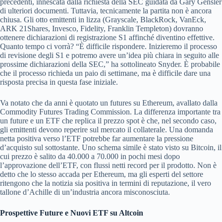
precedenti, innescata dalla richiesta della SEC guidata da Gary Gensler
di ulteriori documenti. Tuttavia, tecnicamente la partita non è ancora
chiusa. Gli otto emittenti in lizza (Grayscale, BlackRock, VanEck,
ARK 21Shares, Invesco, Fidelity, Franklin Templeton) dovranno
ottenere dichiarazioni di registrazione S1 affinché diventino effettive.
Quanto tempo ci vorrà? “È difficile rispondere. Inizieremo il processo
di revisione degli S1 e potremo avere un’idea più chiara in seguito alle
prossime dichiarazioni della SEC,” ha sottolineato Snyder. È probabile
che il processo richieda un paio di settimane, ma è difficile dare una
risposta precisa in questa fase iniziale.
Va notato che da anni è quotato un futures su Ethereum, avallato dalla
Commodity Futures Trading Commission. La differenza importante tra
un future e un ETF che replica il prezzo spot è che, nel secondo caso,
gli emittenti devono reperire sul mercato il collaterale. Una domanda
netta positiva verso l’ETF potrebbe far aumentare la pressione
d’acquisto sul sottostante. Uno schema simile è stato visto su Bitcoin, il
cui prezzo è salito da 40.000 a 70.000 in pochi mesi dopo
l’approvazione dell’ETF, con flussi netti record per il prodotto. Non è
detto che lo stesso accada per Ethereum, ma gli esperti del settore
ritengono che la notizia sia positiva in termini di reputazione, il vero
tallone d’Achille di un’industria ancora misconosciuta.
Prospettive Future e Nuovi ETF su Altcoin