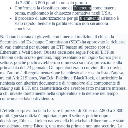
da 2.800 a 3.800 punti in un solo giorno.
Confermata la classificazione di
Ethereum
come materia
prima, migliorando la chiarezza normativa negli USA.
Il processo di autorizzazione per gli
8 emittenti
all'inizio è
stato rapido, benché la partita tecnica non sia ancora
conclusa.
Nella tarda serata di giovedì, con i mercati tradizionali chiusi, la
Securities and Exchange Commission (SEC) ha approvato le richieste
di vari emittenti per quotare un ETF basato sul prezzo spot di
Ethereum a Wall Street. Questa decisione segue l’ok all’ETF su
Bitcoin dello scorso gennaio, rappresentando un
cigno bianco
per il
settore, poiché pochi avrebbero scommesso su un’approvazione alla
prima data del 23 gennaio. Gli operatori erano convinti di un rinvio,
ma l’autorità di regolamentazione ha chiesto alle case in lista d’attesa,
tra cui Ark 21Shares, VanEck, Fidelity e BlackRock, di arricchire la
richiesta con ulteriori documenti e di
rinunciare
alla componente di
staking
sull’ETF, una caratteristica che avrebbe fatto maturare interessi
a chi investe direttamente nella criptovaluta e la detiene nel tempo
come una cedola o dividendo.
L’effetto sorpresa ha fatto balzare il prezzo di Ether da 2.800 a 3.800
punti. Questa notizia è importante per il settore, poiché dopo la
decisione, Ether – il token nativo della blockchain Ethereum – è stato
considerato, come Bitcoin, una materia prima e non una security. La