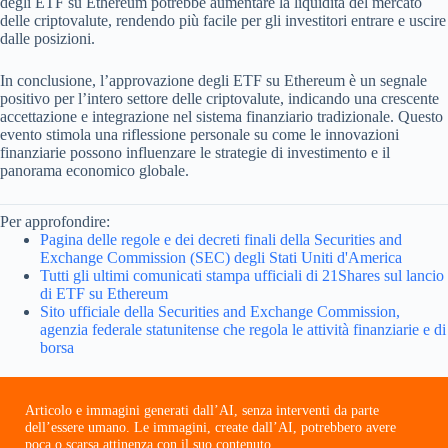
degli ETF su Ethereum potrebbe aumentare la liquidità del mercato
delle criptovalute, rendendo più facile per gli investitori entrare e uscire
dalle posizioni.
In conclusione, l’approvazione degli ETF su Ethereum è un segnale
positivo per l’intero settore delle criptovalute, indicando una crescente
accettazione e integrazione nel sistema finanziario tradizionale. Questo
evento stimola una riflessione personale su come le innovazioni
finanziarie possono influenzare le strategie di investimento e il
panorama economico globale.
Per approfondire:
Pagina delle regole e dei decreti finali della Securities and
Exchange Commission (SEC) degli Stati Uniti d'America
Tutti gli ultimi comunicati stampa ufficiali di 21Shares sul lancio
di ETF su Ethereum
Sito ufficiale della Securities and Exchange Commission,
agenzia federale statunitense che regola le attività finanziarie e di
borsa
Articolo e immagini generati dall’AI, senza interventi da parte
dell’essere umano. Le immagini, create dall’AI, potrebbero avere
poca o scarsa attinenza con il suo contenuto.