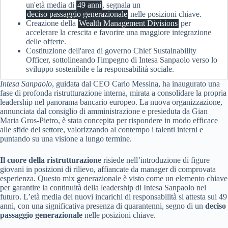
un'età media di
49 anni
, segnala un
deciso passaggio generazionale
nelle posizioni chiave.
Creazione della
Wealth Management Divisions
per
accelerare la crescita e favorire una maggiore integrazione
delle offerte.
Costituzione dell'area di governo Chief Sustainability
Officer, sottolineando l'impegno di Intesa Sanpaolo verso lo
sviluppo sostenibile e la responsabilità sociale.
Intesa Sanpaolo
, guidata dal CEO Carlo Messina, ha inaugurato una
fase di profonda ristrutturazione interna, mirata a consolidare la propria
leadership nel panorama bancario europeo. La nuova organizzazione,
annunciata dal consiglio di amministrazione e presieduta da Gian
Maria Gros-Pietro, è stata concepita per rispondere in modo efficace
alle sfide del settore, valorizzando al contempo i talenti interni e
puntando su una visione a lungo termine.
Il cuore della ristrutturazione
risiede nell’introduzione di figure
giovani in posizioni di rilievo, affiancate da manager di comprovata
esperienza. Questo mix generazionale è visto come un elemento chiave
per garantire la continuità della leadership di Intesa Sanpaolo nel
futuro. L’età media dei nuovi incarichi di responsabilità si attesta sui 49
anni, con una significativa presenza di quarantenni, segno di un
deciso
passaggio generazionale
nelle posizioni chiave.