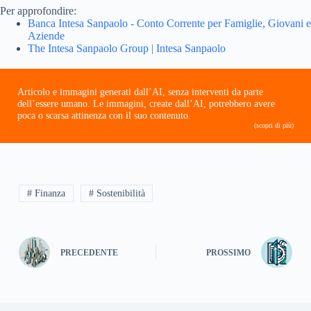
Per approfondire:
Banca Intesa Sanpaolo - Conto Corrente per Famiglie, Giovani e
Aziende
The Intesa Sanpaolo Group | Intesa Sanpaolo
Articolo e immagini generati dall’AI, senza interventi da parte
dell’essere umano. Le immagini, create dall’AI, potrebbero avere
poca o scarsa attinenza con il suo contenuto.
(scopri di più)
# Finanza
# Sostenibilità
PRECEDENTE
PROSSIMO