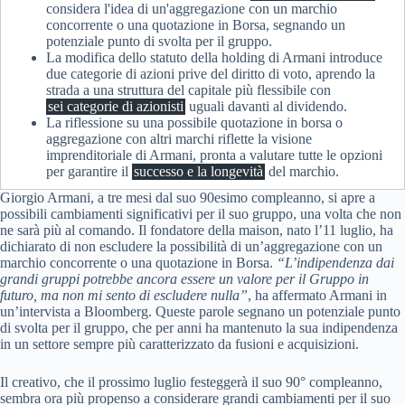
considera l'idea di un'aggregazione con un marchio
concorrente o una quotazione in Borsa, segnando un
potenziale punto di svolta per il gruppo.
La modifica dello statuto della holding di Armani introduce
due categorie di azioni prive del diritto di voto, aprendo la
strada a una struttura del capitale più flessibile con
sei categorie di azionisti
uguali davanti al dividendo.
La riflessione su una possibile quotazione in borsa o
aggregazione con altri marchi riflette la visione
imprenditoriale di Armani, pronta a valutare tutte le opzioni
per garantire il
successo e la longevità
del marchio.
Giorgio Armani, a tre mesi dal suo 90esimo compleanno, si apre a
possibili cambiamenti significativi per il suo gruppo, una volta che non
ne sarà più al comando. Il fondatore della maison, nato l’11 luglio, ha
dichiarato di non escludere la possibilità di un’aggregazione con un
marchio concorrente o una quotazione in Borsa.
“L’indipendenza dai
grandi gruppi potrebbe ancora essere un valore per il Gruppo in
futuro, ma non mi sento di escludere nulla”
, ha affermato Armani in
un’intervista a Bloomberg. Queste parole segnano un potenziale punto
di svolta per il gruppo, che per anni ha mantenuto la sua indipendenza
in un settore sempre più caratterizzato da fusioni e acquisizioni.
Il creativo, che il prossimo luglio festeggerà il suo 90° compleanno,
sembra ora più propenso a considerare grandi cambiamenti per il suo