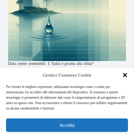
Data center sostenibili: L’Italia è pronta alla sfida?
4 Maggio 2026
Gestisci Consenso Cookie
Per fornire le migliori esperienze, utilizziamo tecnologie come i cookie per
About this website
memorizzare e/o accedere alle informazioni del dispositivo. Il consenso a queste
tecnologie ci permetterà di elaborare dati come il comportamento di navigazione o ID
Finance-Bullet.it ogni giorno trova per te le notizie più
unici su questo sito. Non acconsentire o ritirare il consenso può influire negativamente
rilevanti in ambito finanziario.
su alcune caratteristiche e funzioni.
Address:
Accetta
VIA USODIMARE 3 - 37138 - VERONA (VR)