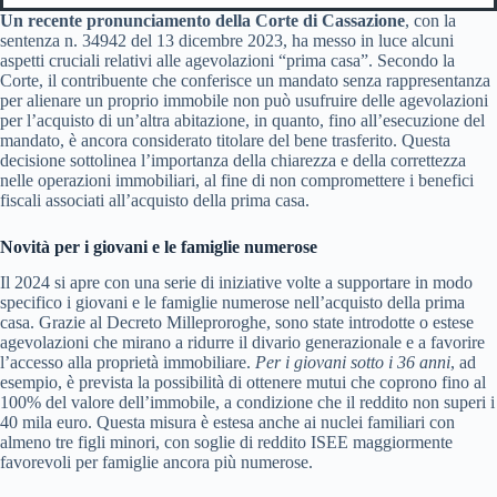
Un recente pronunciamento della Corte di Cassazione
, con la
sentenza n. 34942 del 13 dicembre 2023, ha messo in luce alcuni
aspetti cruciali relativi alle agevolazioni “prima casa”. Secondo la
Corte, il contribuente che conferisce un mandato senza rappresentanza
per alienare un proprio immobile non può usufruire delle agevolazioni
per l’acquisto di un’altra abitazione, in quanto, fino all’esecuzione del
mandato, è ancora considerato titolare del bene trasferito. Questa
decisione sottolinea l’importanza della chiarezza e della correttezza
nelle operazioni immobiliari, al fine di non compromettere i benefici
fiscali associati all’acquisto della prima casa.
Novità per i giovani e le famiglie numerose
Il 2024 si apre con una serie di iniziative volte a supportare in modo
specifico i giovani e le famiglie numerose nell’acquisto della prima
casa. Grazie al Decreto Milleproroghe, sono state introdotte o estese
agevolazioni che mirano a ridurre il divario generazionale e a favorire
l’accesso alla proprietà immobiliare.
Per i giovani sotto i 36 anni
, ad
esempio, è prevista la possibilità di ottenere mutui che coprono fino al
100% del valore dell’immobile, a condizione che il reddito non superi i
40 mila euro. Questa misura è estesa anche ai nuclei familiari con
almeno tre figli minori, con soglie di reddito ISEE maggiormente
favorevoli per famiglie ancora più numerose.