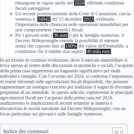
rimangono in vigore anche nel
2024
, offrendo condizioni
fiscali vantaggiose.
Un recente pronunciamento della Corte di Cassazione, con la
sentenza n.
34942
del 13 dicembre
2023
, evidenzia
l'importanza della chiarezza nelle operazioni immobiliari per
non compromettere i benefici fiscali.
Per i giovani sotto i
36 anni
e per le famiglie numerose, il
Decreto Milleproroghe estende la possibilità di ottenere
mutui che coprono fino al
100%
del valore dell'immobile, a
condizione che il reddito non superi i
40 mila euro
.
In un mondo in continua evoluzione, dove il mercato immobiliare si
trova spesso al centro delle discussioni economiche e sociali, l’acquisto
della prima casa rappresenta un traguardo significativo per molti
individui e famiglie. Con l’avvento del 2024, si conferma l’importanza
di essere informati sulle agevolazioni fiscali disponibili, che possono
rappresentare un sostegno concreto per realizzare il sogno di diventare
proprietari di un immobile. In questo articolo, esploreremo le principali
agevolazioni fiscali per l’acquisto della prima casa nel 2024,
analizzeremo le implicazioni di recenti sentenze in materia e
discuteremo le novità introdotte dal Decreto Milleproroghe, con un
focus particolare sui giovani e sulle famiglie numerose.
Indice dei contenuti